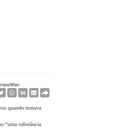
mpartilhar:
eso quando tentava
mo “uma substância