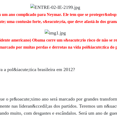
 um ano complicado para Neymar. Ele tem que se proteger&nbsp
ute; uma contusão forte, s&eacute;ria, que deve afastá-lo dos gr
dente americano) Obama corre um s&eacute;rio risco de não se ree
arcado por muitas perdas e derrotas na vida pol&iacute;tica do 
ra a pol&iacute;tica brasileira em 2012?
 que o pr&oacute;ximo ano será marcado por grandes transfor
almente nas lideran&ccedil;as dos partidos. Teremos um n&ua
ando muito, com desgastes e escândalos. Será um ano de guer