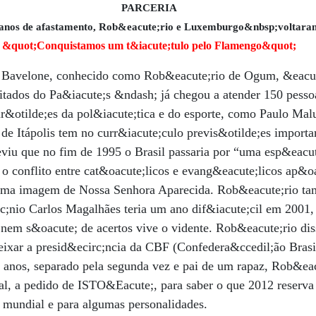
PARCERIA
 anos de afastamento, Rob&eacute;rio e Luxemburgo&nbsp;voltaram
&quot;Conquistamos um t&iacute;tulo pelo Flamengo&quot;
 Bavelone, conhecido como Rob&eacute;rio de Ogum, &eacu
itados do Pa&iacute;s &ndash; já chegou a atender 150 pess
r&otilde;es da pol&iacute;tica e do esporte, como Paulo Malu
de Itápolis tem no curr&iacute;culo previs&otilde;es importa
eviu que no fim de 1995 o Brasil passaria por “uma esp&eacut
o conflito entre cat&oacute;licos e evang&eacute;licos ap&o
, uma imagem de Nossa Senhora Aparecida. Rob&eacute;rio t
c;nio Carlos Magalhães teria um ano dif&iacute;cil em 200
nem s&oacute; de acertos vive o vidente. Rob&eacute;rio di
eixar a presid&ecirc;ncia da CBF (Confedera&ccedil;ão Brasil
 anos, separado pela segunda vez e pai de um rapaz, Rob&eac
ual, a pedido de ISTO&Eacute;, para saber o que 2012 reserva 
a mundial e para algumas personalidades.