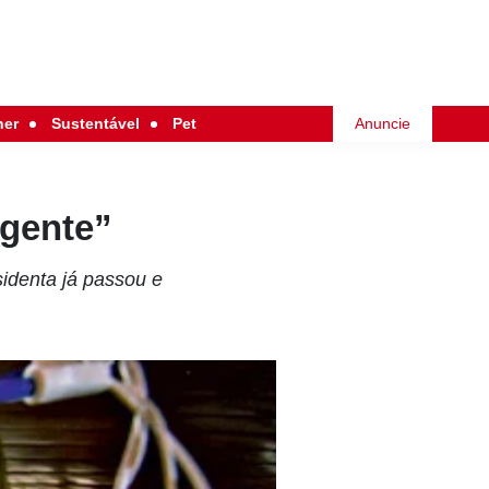
her
Sustentável
Pet
Anuncie
 gente”
sidenta já passou e