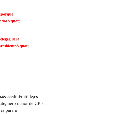
;porque
amados&quot;
leger, será
presidente&quot;
ma&ccedil;&otilde;es
cute;mero maior de CPIs
ra para a