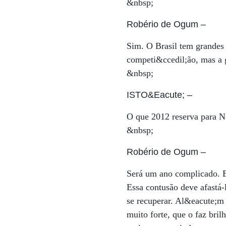
&nbsp;
Robério de Ogum
–
Sim. O Brasil tem grandes 
competi&ccedil;ão, mas a 
&nbsp;
ISTO&Eacute;
–
O que 2012 reserva para 
&nbsp;
Robério de Ogum
–
Será um ano complicado. El
Essa contusão deve afastá-
se recuperar. Al&eacute;m
muito forte, que o faz bril