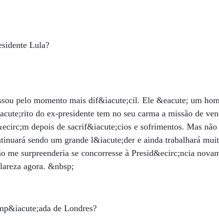
esidente Lula?
ssou pelo momento mais dif&iacute;cil. Ele &eacute; um ho
cute;rito do ex-presidente tem no seu carma a missão de ven
&ecirc;m depois de sacrif&iacute;cios e sofrimentos. Mas não
tinuará sendo um grande l&iacute;der e ainda trabalhará muit
não me surpreenderia se concorresse à Presid&ecirc;ncia nov
lareza agora. &nbsp;
limp&iacute;ada de Londres?