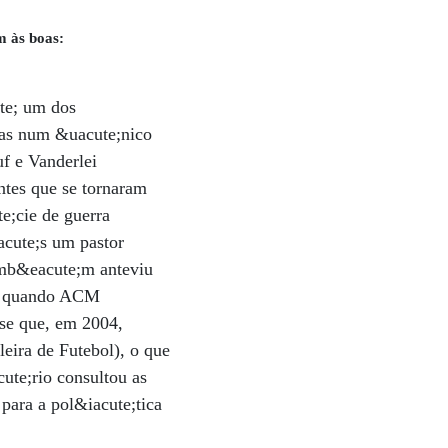
 às boas:
te; um dos
oas num &uacute;nico
f e Vanderlei
ntes que se tornaram
e;cie de guerra
acute;s um pastor
amb&eacute;m anteviu
1, quando ACM
sse que, em 2004,
eira de Futebol), o que
ute;rio consultou as
para a pol&iacute;tica