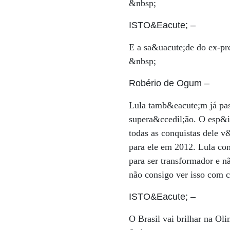
&nbsp;
ISTO&Eacute;
–
E a sa&uacute;de do ex-pr
&nbsp;
Robério de Ogum
–
Lula tamb&eacute;m já pa
supera&ccedil;ão. O esp&ia
todas as conquistas dele v
para ele em 2012. Lula con
para ser transformador e 
não consigo ver isso com c
ISTO&Eacute;
–
O Brasil vai brilhar na O