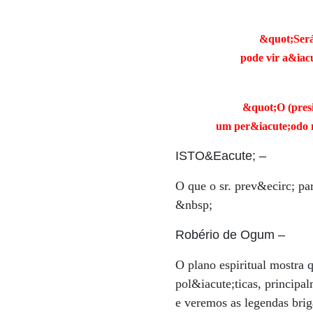
&quot;Será
pode vir a&iac
&quot;O (presi
um per&iacute;odo m
ISTO&Eacute;
–
O que o sr. prev&ecirc; pa
&nbsp;
Robério de Ogum
–
O plano espiritual mostra
pol&iacute;ticas, princip
e veremos as legendas brig