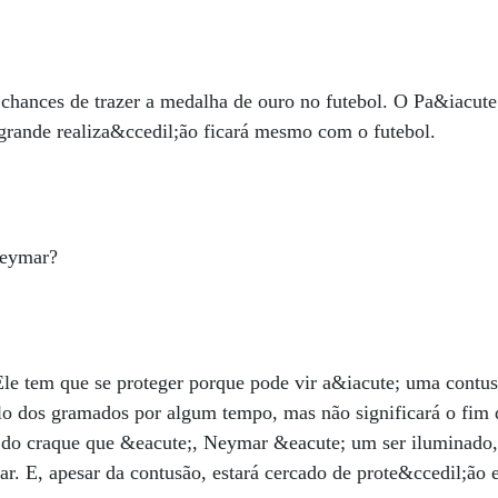
chances de trazer a medalha de ouro no futebol. O Pa&iacute;
grande realiza&ccedil;ão ficará mesmo com o futebol.
Neymar?
e tem que se proteger porque pode vir a&iacute; uma contusã
lo dos gramados por algum tempo, mas não significará o fim d
 do craque que &eacute;, Neymar &eacute; um ser iluminado
har. E, apesar da contusão, estará cercado de prote&ccedil;ão 