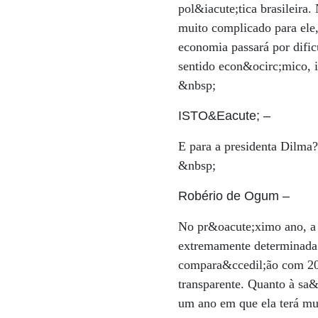
pol&iacute;tica brasileira
muito complicado para ele
economia passará por dific
sentido econ&ocirc;mico, i
&nbsp;
ISTO&Eacute;
–
E para a presidenta Dilma
&nbsp;
Robério de Ogum
–
No pr&oacute;ximo ano, a 
extremamente determinada 
compara&ccedil;ão com 20
transparente. Quanto à sa&
um ano em que ela terá mui