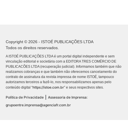
Copyright © 2026 - ISTOÉ PUBLICAÇÕES LTDA
Todos os direitos reservados.
A ISTOÉ PUBLICAÇÕES LTDA é um portal digital independente e sem
vinculação editorial e societária com a EDITORA TRES COMÉRCIO DE
PUBLICACÕES LTDA (recuperação judicial). Informamos também que não
realizamos cobranças e que também não oferecemos cancelamento do
contrato de assinatura da revista impressa de nome ISTOÉ, tampouco
autorizamos terceiros a fazê-lo, nos responsabilizamos apenas pelo
https://istoe.com.br
conteúdo digital “
” e seus respectivos sites.
|
Política de Privacidade
Assessoria de Imprensa:
grupoentre.imprensa@agenciafr.com.br