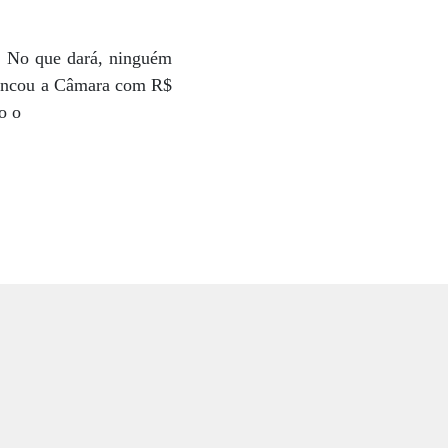
a. No que dará, ninguém
bancou a Câmara com R$
o o