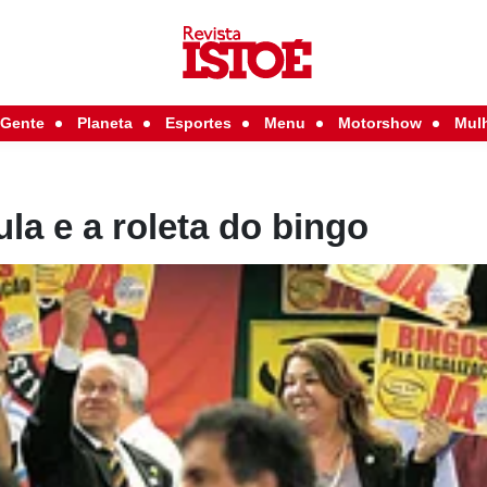
Gente
Planeta
Esportes
Menu
Motorshow
Mul
la e a roleta do bingo