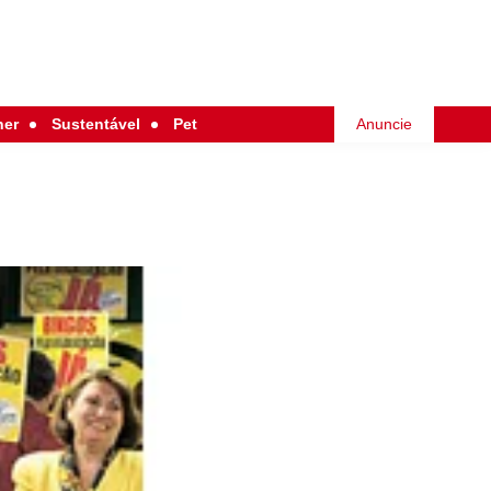
her
Sustentável
Pet
Anuncie