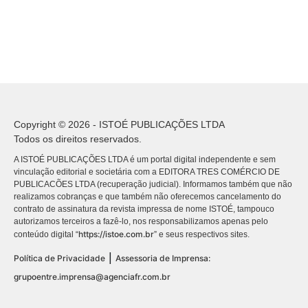
Copyright © 2026 - ISTOÉ PUBLICAÇÕES LTDA
Todos os direitos reservados.
A ISTOÉ PUBLICAÇÕES LTDA é um portal digital independente e sem
vinculação editorial e societária com a EDITORA TRES COMÉRCIO DE
PUBLICACÕES LTDA (recuperação judicial). Informamos também que não
realizamos cobranças e que também não oferecemos cancelamento do
contrato de assinatura da revista impressa de nome ISTOÉ, tampouco
autorizamos terceiros a fazê-lo, nos responsabilizamos apenas pelo
https://istoe.com.br
conteúdo digital “
” e seus respectivos sites.
|
Política de Privacidade
Assessoria de Imprensa:
grupoentre.imprensa@agenciafr.com.br