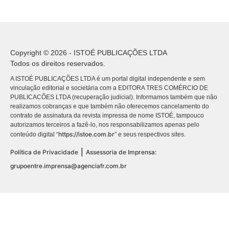
Copyright © 2026 - ISTOÉ PUBLICAÇÕES LTDA
Todos os direitos reservados.
A ISTOÉ PUBLICAÇÕES LTDA é um portal digital independente e sem
vinculação editorial e societária com a EDITORA TRES COMÉRCIO DE
PUBLICACÕES LTDA (recuperação judicial). Informamos também que não
realizamos cobranças e que também não oferecemos cancelamento do
contrato de assinatura da revista impressa de nome ISTOÉ, tampouco
autorizamos terceiros a fazê-lo, nos responsabilizamos apenas pelo
https://istoe.com.br
conteúdo digital “
” e seus respectivos sites.
|
Política de Privacidade
Assessoria de Imprensa:
grupoentre.imprensa@agenciafr.com.br