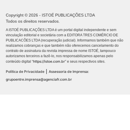
Copyright © 2026 - ISTOÉ PUBLICAÇÕES LTDA
Todos os direitos reservados.
A ISTOÉ PUBLICAÇÕES LTDA é um portal digital independente e sem
vinculação editorial e societária com a EDITORA TRES COMÉRCIO DE
PUBLICACÕES LTDA (recuperação judicial). Informamos também que não
realizamos cobranças e que também não oferecemos cancelamento do
contrato de assinatura da revista impressa de nome ISTOÉ, tampouco
autorizamos terceiros a fazê-lo, nos responsabilizamos apenas pelo
https://istoe.com.br
conteúdo digital “
” e seus respectivos sites.
|
Política de Privacidade
Assessoria de Imprensa:
grupoentre.imprensa@agenciafr.com.br