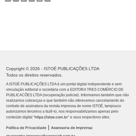
Copyright © 2026 - ISTOÉ PUBLICAÇÕES LTDA
Todos os direitos reservados.
A ISTOÉ PUBLICAÇÕES LTDA é um portal digital independente e sem
vinculação editorial e societária com a EDITORA TRES COMÉRCIO DE
PUBLICACÕES LTDA (recuperação judicial). Informamos também que não
realizamos cobranças e que também não oferecemos cancelamento do
contrato de assinatura da revista impressa de nome ISTOÉ, tampouco
autorizamos terceiros a fazê-lo, nos responsabilizamos apenas pelo
https://istoe.com.br
conteúdo digital “
” e seus respectivos sites.
|
Política de Privacidade
Assessoria de Imprensa:
grupoentre.imprensa@agenciafr.com.br