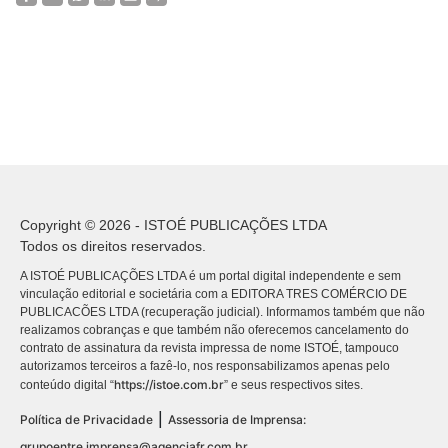
Copyright © 2026 - ISTOÉ PUBLICAÇÕES LTDA
Todos os direitos reservados.
A ISTOÉ PUBLICAÇÕES LTDA é um portal digital independente e sem
vinculação editorial e societária com a EDITORA TRES COMÉRCIO DE
PUBLICACÕES LTDA (recuperação judicial). Informamos também que não
realizamos cobranças e que também não oferecemos cancelamento do
contrato de assinatura da revista impressa de nome ISTOÉ, tampouco
autorizamos terceiros a fazê-lo, nos responsabilizamos apenas pelo
https://istoe.com.br
conteúdo digital “
” e seus respectivos sites.
|
Política de Privacidade
Assessoria de Imprensa:
grupoentre.imprensa@agenciafr.com.br