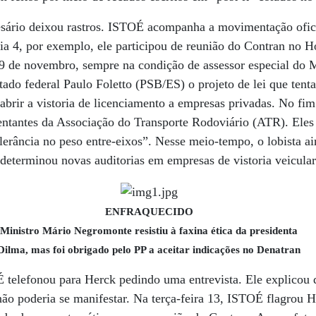
esário deixou rastros. ISTOÉ acompanha a movimentação ofici
a 4, por exemplo, ele participou de reunião do Contran no Ho
 de novembro, sempre na condição de assessor especial do M
ado federal Paulo Foletto (PSB/ES) o projeto de lei que tenta
abrir a vistoria de licenciamento a empresas privadas. No fi
entantes da Associação do Transporte Rodoviário (ATR). Eles 
lerância no peso entre-eixos”. Nesse meio-tempo, o lobista ai
 determinou novas auditorias em empresas de vistoria veicular
ENFRAQUECIDO
Ministro Mário Negromonte resistiu à faxina ética da presidenta
Dilma, mas foi obrigado pelo PP a aceitar indicações no Denatran
 telefonou para Herck pedindo uma entrevista. Ele explicou 
não poderia se manifestar. Na terça-feira 13, ISTOÉ flagrou