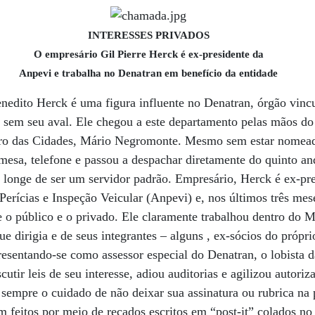
INTERESSES PRIVADOS
O empresário Gil Pierre Herck é ex-presidente da
Anpevi e trabalha no Denatran em benefício da entidade
nedito Herck é uma figura influente no Denatran, órgão vinc
 sem seu aval. Ele chegou a este departamento pelas mãos do 
stro das Cidades, Mário Negromonte. Mesmo sem estar nomea
 mesa, telefone e passou a despachar diretamente do quinto an
 longe de ser um servidor padrão. Empresário, Herck é ex-pr
erícias e Inspeção Veicular (Anpevi) e, nos últimos três mes
re o público e o privado. Ele claramente trabalhou dentro do M
ue dirigia e de seus integrantes – alguns , ex-sócios do próp
resentando-se como assessor especial do Denatran, o lobista 
utir leis de seu interesse, adiou auditorias e agilizou autoriz
empre o cuidado de não deixar sua assinatura ou rubrica na 
 feitos por meio de recados escritos em “post-it” colados n