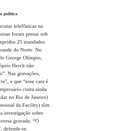
o política
cutas telefônicas no
ssoas foram presas sob
cumpridos 25 mandados
Grande do Norte. No
ado George Olímpio,
óprio Herck não
o”. Nas gravações,
e”, e que “esse cara é
empresário conta ainda
ular no Rio de Janeiro)
pessoal da Facility) têm
 investigação sobre
versa gravada. “O
, defende-se.