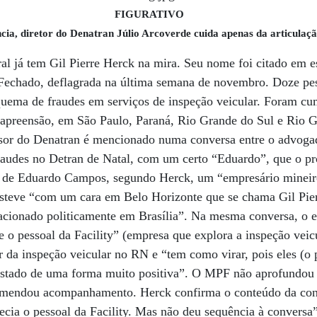
FIGURATIVO
cia, diretor do Denatran Júlio Arcoverde cuida apenas da articulaçã
al já tem Gil Pierre Herck na mira. Seu nome foi citado em es
Fechado, deflagrada na última semana de novembro. Doze pe
squema de fraudes em serviços de inspeção veicular. Foram 
e apreensão, em São Paulo, Paraná, Rio Grande do Sul e Rio 
ssor do Denatran é mencionado numa conversa entre o advog
audes no Detran de Natal, com um certo “Eduardo”, que o pr
e de Eduardo Campos, segundo Herck, um “empresário mineir
teve “com um cara em Belo Horizonte que se chama Gil Pierr
lacionado politicamente em Brasília”. Na mesma conversa, o 
e o pessoal da Facility” (empresa que explora a inspeção veic
ar da inspeção veicular no RN e “tem como virar, pois eles (o 
tado de uma forma muito positiva”. O MPF não aprofundou a
comendou acompanhamento. Herck confirma o conteúdo da con
cia o pessoal da Facility. Mas não deu sequência à conversa”