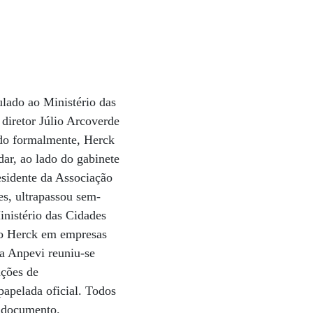
ulado ao Ministério das
diretor Júlio Arcoverde
do formalmente, Herck
dar, ao lado do gabinete
esidente da Associação
es, ultrapassou sem-
inistério das Cidades
rio Herck em empresas
da Anpevi reuniu-se
ações de
papelada oficial. Todos
o documento.