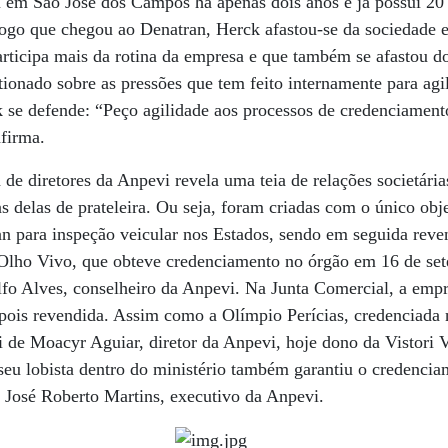
 em São José dos Campos há apenas dois anos e já possui 20 fi
ogo que chegou ao Denatran, Herck afastou-se da sociedade e
articipa mais da rotina da empresa e que também se afastou 
ionado sobre as pressões que tem feito internamente para agi
 se defende: “Peço agilidade aos processos de credenciament
firma.
a de diretores da Anpevi revela uma teia de relações societár
s delas de prateleira. Ou seja, foram criadas com o único obj
 para inspeção veicular nos Estados, sendo em seguida reven
 Olho Vivo, que obteve credenciamento no órgão em 16 de set
lfo Alves, conselheiro da Anpevi. Na Junta Comercial, a emp
depois revendida. Assim como a Olímpio Perícias, credenciad
 de Moacyr Aguiar, diretor da Anpevi, hoje dono da Vistori Vi
 seu lobista dentro do ministério também garantiu o credenciam
 José Roberto Martins, executivo da Anpevi.