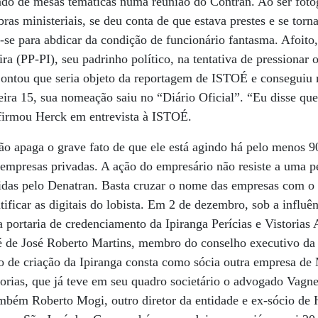
pando de mesas temáticas numa reunião do Contran. Ao ser fot
ras ministeriais, se deu conta de que estava prestes e se tor
-se para abdicar da condição de funcionário fantasma. Afoito, 
ra (PP-PI), seu padrinho político, na tentativa de pressionar 
ntou que seria objeto da reportagem de ISTOÉ e conseguiu 
feira 15, sua nomeação saiu no “Diário Oficial”. “Eu disse 
nfirmou Herck em entrevista à ISTOÉ.
o apaga o grave fato de que ele está agindo há pelo menos 9
empresas privadas. A ação do empresário não resiste a uma pe
tidas pelo Denatran. Basta cruzar o nome das empresas com o h
tificar as digitais do lobista. Em 2 de dezembro, sob a influên
 portaria de credenciamento da Ipiranga Perícias e Vistorias
é de José Roberto Martins, membro do conselho executivo da 
o de criação da Ipiranga consta como sócia outra empresa de
torias, que já teve em seu quadro societário o advogado Vagne
mbém Roberto Mogi, outro diretor da entidade e ex-sócio de 