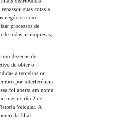
liais distribuídas
 repassou suas cotas a
dos negócios com
lizar processos de
o de todas as empresas,
ias em dezenas de
etivo de obter o
didas a terceiros ou
embro por interferência
resa foi aberta em nome
a no mesmo dia 2 de
storia Veicular. A
ento da filial