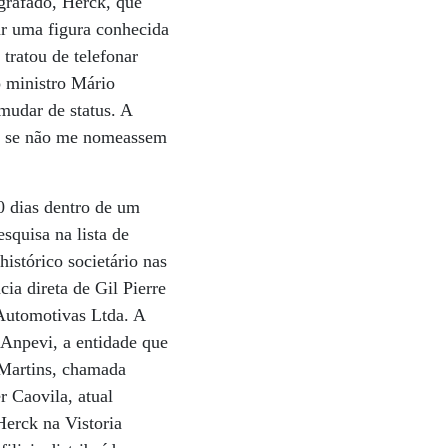
ografado, Herck, que
nar uma figura conhecida
tratou de telefonar
o ministro Mário
mudar de status. A
que se não me nomeassem
0 dias dentro de um
squisa na lista de
istórico societário nas
cia direta de Gil Pierre
 Automotivas Ltda. A
Anpevi, a entidade que
 Martins, chamada
r Caovila, atual
Herck na Vistoria