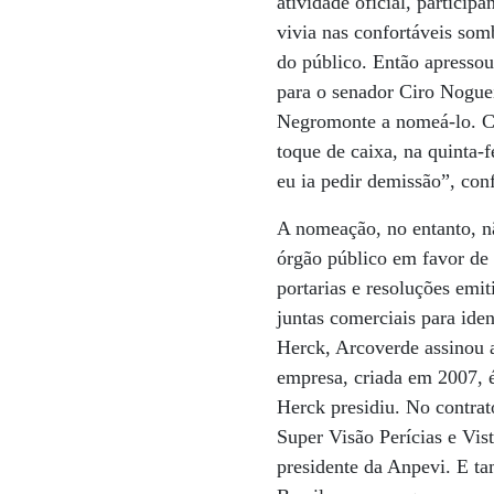
atividade oficial, partici
vivia nas confortáveis somb
do público. Então apressou
para o senador Ciro Noguei
Negromonte a nomeá-lo. Co
toque de caixa, na quinta-
eu ia pedir demissão”, co
A nomeação, no entanto, nã
órgão público em favor de 
portarias e resoluções emi
juntas comerciais para iden
Herck, Arcoverde assinou a
empresa, criada em 2007, 
Herck presidiu. No contrat
Super Visão Perícias e Vis
presidente da Anpevi. E ta