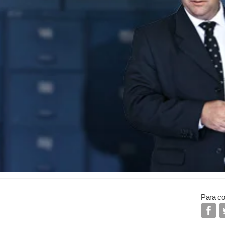
Para co