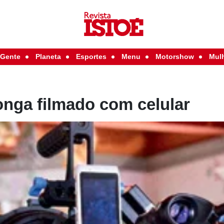
Gente
Planeta
Esportes
Menu
Motorshow
Mul
onga filmado com celular