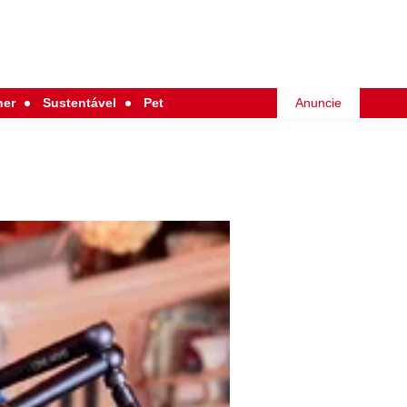
her
Sustentável
Pet
Anuncie