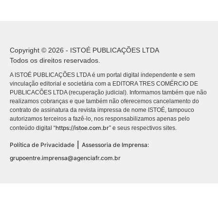
Copyright © 2026 - ISTOÉ PUBLICAÇÕES LTDA
Todos os direitos reservados.
A ISTOÉ PUBLICAÇÕES LTDA é um portal digital independente e sem
vinculação editorial e societária com a EDITORA TRES COMÉRCIO DE
PUBLICACÕES LTDA (recuperação judicial). Informamos também que não
realizamos cobranças e que também não oferecemos cancelamento do
contrato de assinatura da revista impressa de nome ISTOÉ, tampouco
autorizamos terceiros a fazê-lo, nos responsabilizamos apenas pelo
https://istoe.com.br
conteúdo digital “
” e seus respectivos sites.
|
Política de Privacidade
Assessoria de Imprensa:
grupoentre.imprensa@agenciafr.com.br