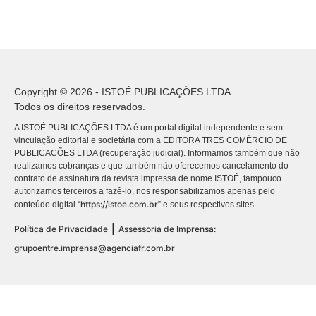
Copyright © 2026 - ISTOÉ PUBLICAÇÕES LTDA
Todos os direitos reservados.
A ISTOÉ PUBLICAÇÕES LTDA é um portal digital independente e sem
vinculação editorial e societária com a EDITORA TRES COMÉRCIO DE
PUBLICACÕES LTDA (recuperação judicial). Informamos também que não
realizamos cobranças e que também não oferecemos cancelamento do
contrato de assinatura da revista impressa de nome ISTOÉ, tampouco
autorizamos terceiros a fazê-lo, nos responsabilizamos apenas pelo
https://istoe.com.br
conteúdo digital “
” e seus respectivos sites.
|
Política de Privacidade
Assessoria de Imprensa:
grupoentre.imprensa@agenciafr.com.br