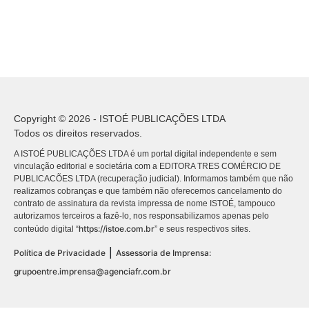
Copyright © 2026 - ISTOÉ PUBLICAÇÕES LTDA
Todos os direitos reservados.
A ISTOÉ PUBLICAÇÕES LTDA é um portal digital independente e sem
vinculação editorial e societária com a EDITORA TRES COMÉRCIO DE
PUBLICACÕES LTDA (recuperação judicial). Informamos também que não
realizamos cobranças e que também não oferecemos cancelamento do
contrato de assinatura da revista impressa de nome ISTOÉ, tampouco
autorizamos terceiros a fazê-lo, nos responsabilizamos apenas pelo
https://istoe.com.br
conteúdo digital “
” e seus respectivos sites.
|
Política de Privacidade
Assessoria de Imprensa:
grupoentre.imprensa@agenciafr.com.br