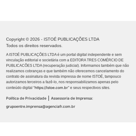
Copyright © 2026 - ISTOÉ PUBLICAÇÕES LTDA
Todos os direitos reservados.
A ISTOÉ PUBLICAÇÕES LTDA é um portal digital independente e sem
vinculação editorial e societária com a EDITORA TRES COMÉRCIO DE
PUBLICACÕES LTDA (recuperação judicial). Informamos também que não
realizamos cobranças e que também não oferecemos cancelamento do
contrato de assinatura da revista impressa de nome ISTOÉ, tampouco
autorizamos terceiros a fazê-lo, nos responsabilizamos apenas pelo
https://istoe.com.br
conteúdo digital “
” e seus respectivos sites.
|
Política de Privacidade
Assessoria de Imprensa:
grupoentre.imprensa@agenciafr.com.br