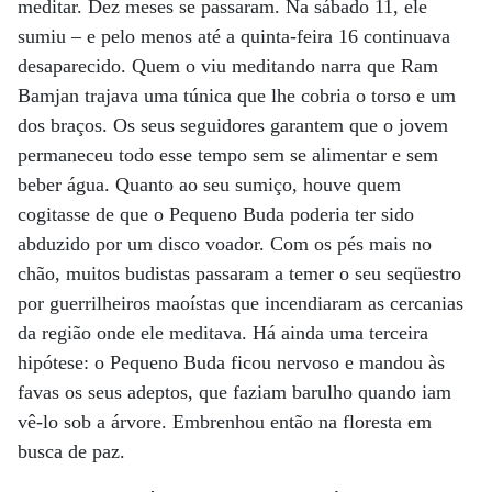
meditar. Dez meses se passaram. Na sábado 11, ele
sumiu – e pelo menos até a quinta-feira 16 continuava
desaparecido. Quem o viu meditando narra que Ram
Bamjan trajava uma túnica que lhe cobria o torso e um
dos braços. Os seus seguidores garantem que o jovem
permaneceu todo esse tempo sem se alimentar e sem
beber água. Quanto ao seu sumiço, houve quem
cogitasse de que o Pequeno Buda poderia ter sido
abduzido por um disco voador. Com os pés mais no
chão, muitos budistas passaram a temer o seu seqüestro
por guerrilheiros maoístas que incendiaram as cercanias
da região onde ele meditava. Há ainda uma terceira
hipótese: o Pequeno Buda ficou nervoso e mandou às
favas os seus adeptos, que faziam barulho quando iam
vê-lo sob a árvore. Embrenhou então na floresta em
busca de paz.