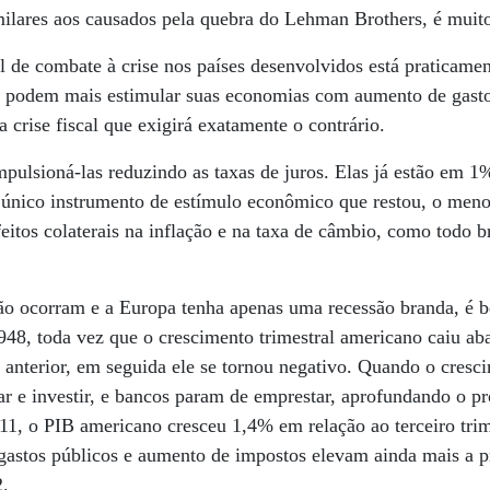
imilares aos causados pela quebra do Lehman Brothers, é muit
al de combate à crise nos países desenvolvidos está praticame
ão podem mais estimular suas economias com aumento de gasto
 crise fiscal que exigirá exatamente o contrário.
ulsioná-las reduzindo as taxas de juros. Elas já estão em 1
 único instrumento de estímulo econômico que restou, o menos
eitos colaterais na inflação e na taxa de câmbio, como todo br
o ocorram e a Europa tenha apenas uma recessão branda, é b
48, toda vez que o crescimento trimestral americano caiu ab
anterior, em seguida ele se tornou negativo. Quando o cresci
r e investir, e bancos param de emprestar, aprofundando o p
011, o PIB americano cresceu 1,4% em relação ao terceiro tri
de gastos públicos e aumento de impostos elevam ainda mais a 
.