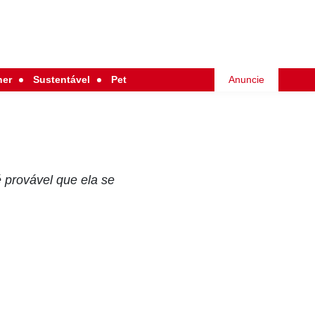
her
Sustentável
Pet
Anuncie
provável que ela se