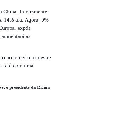
a China. Infelizmente,
ia 14% a.a. Agora, 9%
 Europa, expôs
a aumentará as
o no terceiro trimestre
 e até com uma
s, e presidente da Ricam