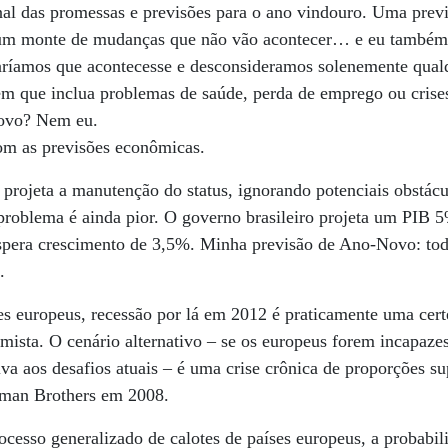
al das promessas e previsões para o ano vindouro. Uma prev
 um monte de mudanças que não vão acontecer… e eu també
ríamos que acontecesse e desconsideramos solenemente qualq
ém que inclua problemas de saúde, perda de emprego ou cris
Novo? Nem eu.
om as previsões econômicas.
projeta a manutenção do status, ignorando potenciais obstác
 problema é ainda pior. O governo brasileiro projeta um PIB
spera crescimento de 3,5%. Minha previsão de Ano-Novo: to
.
res europeus, recessão por lá em 2012 é praticamente uma cer
imista. O cenário alternativo – se os europeus forem incapaz
iva aos desafios atuais – é uma crise crônica de proporções s
hman Brothers em 2008.
cesso generalizado de calotes de países europeus, a probabi