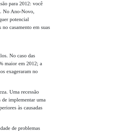
isão para 2012: você
m. No Ano-Novo,
uer potencial
es no casamento em suas
ulos. No caso das
 5% maior em 2012; a
dos exageraram no
teza. Uma recessão
es de implementar uma
uperiores às causadas
lidade de problemas