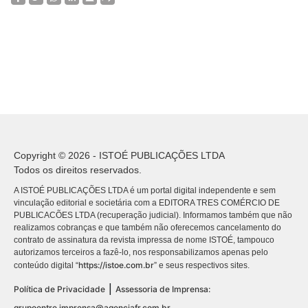
Copyright © 2026 - ISTOÉ PUBLICAÇÕES LTDA
Todos os direitos reservados.
A ISTOÉ PUBLICAÇÕES LTDA é um portal digital independente e sem
vinculação editorial e societária com a EDITORA TRES COMÉRCIO DE
PUBLICACÕES LTDA (recuperação judicial). Informamos também que não
realizamos cobranças e que também não oferecemos cancelamento do
contrato de assinatura da revista impressa de nome ISTOÉ, tampouco
autorizamos terceiros a fazê-lo, nos responsabilizamos apenas pelo
https://istoe.com.br
conteúdo digital “
” e seus respectivos sites.
|
Política de Privacidade
Assessoria de Imprensa:
grupoentre.imprensa@agenciafr.com.br