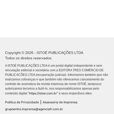
Copyright © 2026 - ISTOÉ PUBLICAÇÕES LTDA
Todos os direitos reservados.
A ISTOÉ PUBLICAÇÕES LTDA é um portal digital independente e sem
vinculação editorial e societária com a EDITORA TRES COMÉRCIO DE
PUBLICACÕES LTDA (recuperação judicial). Informamos também que não
realizamos cobranças e que também não oferecemos cancelamento do
contrato de assinatura da revista impressa de nome ISTOÉ, tampouco
autorizamos terceiros a fazê-lo, nos responsabilizamos apenas pelo
https://istoe.com.br
conteúdo digital “
” e seus respectivos sites.
|
Política de Privacidade
Assessoria de Imprensa:
grupoentre.imprensa@agenciafr.com.br