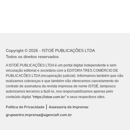
Copyright © 2026 - ISTOÉ PUBLICAÇÕES LTDA
Todos os direitos reservados.
A ISTOÉ PUBLICAÇÕES LTDA é um portal digital independente e sem
vinculação editorial e societária com a EDITORA TRES COMÉRCIO DE
PUBLICACÕES LTDA (recuperação judicial). Informamos também que não
realizamos cobranças e que também não oferecemos cancelamento do
contrato de assinatura da revista impressa de nome ISTOÉ, tampouco
autorizamos terceiros a fazê-lo, nos responsabilizamos apenas pelo
https://istoe.com.br
conteúdo digital “
” e seus respectivos sites.
|
Política de Privacidade
Assessoria de Imprensa:
grupoentre.imprensa@agenciafr.com.br