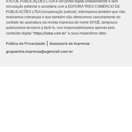
A ISTOÉ PUBLICAÇÕES LTDA é um portal digital independente e sem
vinculação editorial e societária com a EDITORA TRES COMÉRCIO DE
PUBLICACÕES LTDA (recuperação judicial). Informamos também que não
realizamos cobranças e que também não oferecemos cancelamento do
contrato de assinatura da revista impressa de nome ISTOÉ, tampouco
autorizamos terceiros a fazê-lo, nos responsabilizamos apenas pelo
https://istoe.com.br
conteúdo digital “
” e seus respectivos sites.
|
Política de Privacidade
Assessoria de Imprensa:
grupoentre.imprensa@agenciafr.com.br