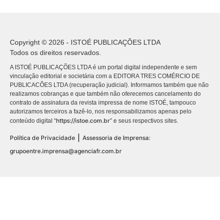
Copyright © 2026 - ISTOÉ PUBLICAÇÕES LTDA
Todos os direitos reservados.
A ISTOÉ PUBLICAÇÕES LTDA é um portal digital independente e sem
vinculação editorial e societária com a EDITORA TRES COMÉRCIO DE
PUBLICACÕES LTDA (recuperação judicial). Informamos também que não
realizamos cobranças e que também não oferecemos cancelamento do
contrato de assinatura da revista impressa de nome ISTOÉ, tampouco
autorizamos terceiros a fazê-lo, nos responsabilizamos apenas pelo
https://istoe.com.br
conteúdo digital “
” e seus respectivos sites.
|
Política de Privacidade
Assessoria de Imprensa:
grupoentre.imprensa@agenciafr.com.br