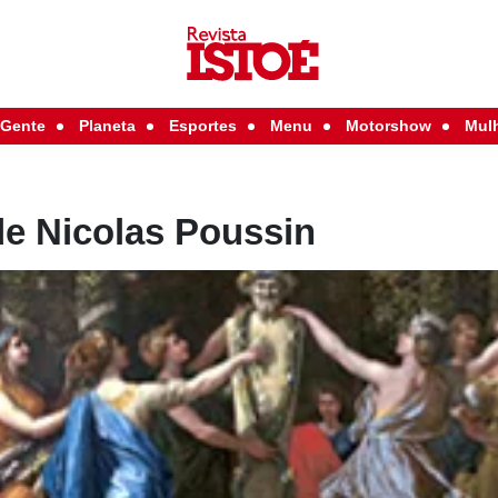
Gente
Planeta
Esportes
Menu
Motorshow
Mul
de Nicolas Poussin