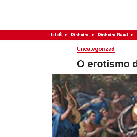
IstoÉ
Dinheiro
Dinheiro Rural
Uncategorized
O erotismo 