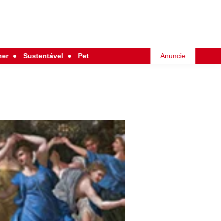
her
Sustentável
Pet
Anuncie