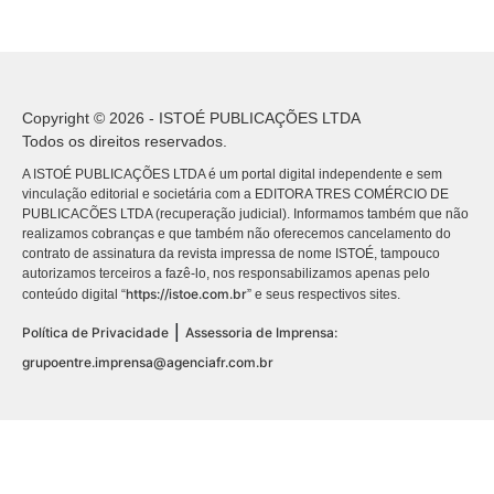
Copyright © 2026 - ISTOÉ PUBLICAÇÕES LTDA
Todos os direitos reservados.
A ISTOÉ PUBLICAÇÕES LTDA é um portal digital independente e sem
vinculação editorial e societária com a EDITORA TRES COMÉRCIO DE
PUBLICACÕES LTDA (recuperação judicial). Informamos também que não
realizamos cobranças e que também não oferecemos cancelamento do
contrato de assinatura da revista impressa de nome ISTOÉ, tampouco
autorizamos terceiros a fazê-lo, nos responsabilizamos apenas pelo
https://istoe.com.br
conteúdo digital “
” e seus respectivos sites.
|
Política de Privacidade
Assessoria de Imprensa:
grupoentre.imprensa@agenciafr.com.br