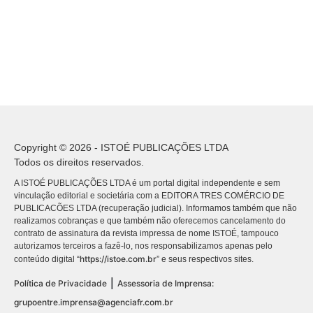
Copyright © 2026 - ISTOÉ PUBLICAÇÕES LTDA
Todos os direitos reservados.
A ISTOÉ PUBLICAÇÕES LTDA é um portal digital independente e sem
vinculação editorial e societária com a EDITORA TRES COMÉRCIO DE
PUBLICACÕES LTDA (recuperação judicial). Informamos também que não
realizamos cobranças e que também não oferecemos cancelamento do
contrato de assinatura da revista impressa de nome ISTOÉ, tampouco
autorizamos terceiros a fazê-lo, nos responsabilizamos apenas pelo
https://istoe.com.br
conteúdo digital “
” e seus respectivos sites.
|
Política de Privacidade
Assessoria de Imprensa:
grupoentre.imprensa@agenciafr.com.br