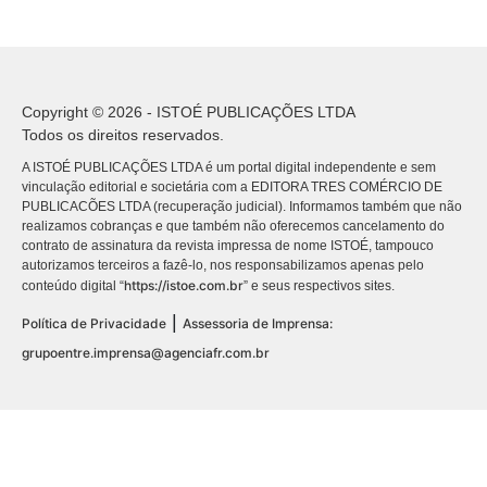
Copyright © 2026 - ISTOÉ PUBLICAÇÕES LTDA
Todos os direitos reservados.
A ISTOÉ PUBLICAÇÕES LTDA é um portal digital independente e sem
vinculação editorial e societária com a EDITORA TRES COMÉRCIO DE
PUBLICACÕES LTDA (recuperação judicial). Informamos também que não
realizamos cobranças e que também não oferecemos cancelamento do
contrato de assinatura da revista impressa de nome ISTOÉ, tampouco
autorizamos terceiros a fazê-lo, nos responsabilizamos apenas pelo
https://istoe.com.br
conteúdo digital “
” e seus respectivos sites.
|
Política de Privacidade
Assessoria de Imprensa:
grupoentre.imprensa@agenciafr.com.br