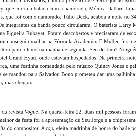
 ilustres convidados, como o prefeito José Serra que assistiu
y, que curtiu a balada com a namorada, Mônica Dallari. Juli
es, que foi com o namorado, Túlio Deck, acabou a noite no 3
Os integrantes da banda pouco circularam. O baterista Larry M
 Figueira Rubayat. Foram descobertos e precisaram de escol
on conseguiu malhar na Fórmula Academia. E Mullen fez mel
ó voltou para o hotel na manhã de segunda. Seu destino? Nin
tel Grand Hyatt, onde estavam hospedados. Na primeira noit
terça, uma festinha comandada pelo músico Quincy Jones e p
a se mandou para Salvador. Bono prometeu dar uma palhinha 
u, mas chegou.
 da revista
Vogue
. Na quarta-feira 22, duas mil pessoas fora
elhor da festa foi a apresentação de Seu Jorge e a oniprese
its
do compositor. A
top
, eleita madrinha de honra do baile 