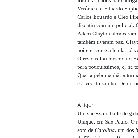
foram armados para abrigar
Verônica, e Eduardo Suplic
Carlos Eduardo e Cléo Pir
discutiu com um policial. 
Adam Clayton almoçaram na
também tiveram paz. Clayt
noite e, corre a lenda, s
O resto rolou mesmo no Ho
para pouquíssimos, e, na 
Quarta pela manhã, a turm
é a vez do samba. Demoro
A rigor
Um sucesso o baile de gala
Unique, em São Paulo. O m
som de
Carolina
, um dos
h