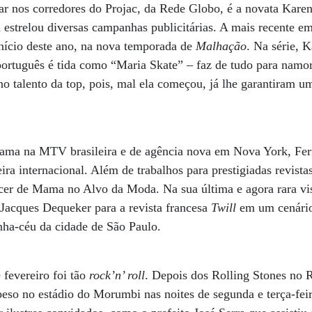
r nos corredores do Projac, da Rede Globo, é a novata Karen
estrelou diversas campanhas publicitárias. A mais recente emp
 início deste ano, na nova temporada de
Malhação
. Na série, 
rtuguês é tida como “Maria Skate” – faz de tudo para namor
no talento da top, pois, mal ela começou, já lhe garantiram 
rama na MTV brasileira e de agência nova em Nova York, Fer
ira internacional. Além de trabalhos para prestigiadas revista
r de Mama no Alvo da Moda. Na sua última e agora rara visit
o Jacques Dequeker para a revista francesa
Twill
em um cenário
nha-céu da cidade de São Paulo.
l
 fevereiro foi tão
rock’n’ roll
. Depois dos Rolling Stones no 
eso no estádio do Morumbi nas noites de segunda e terça-fei