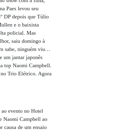
 ao
show
com a filha,
ana Paes levou seu
4º DP depois que Túlio
ullen e o baixista
ta policial. Mas
hor, saiu domingo à
guém sabe, ninguém viu…
e um jantar japonês
ela top Naomi Campbell.
no Trio Elétrico. Agora
m ao evento no Hotel
nte Naomi Campbell ao
por causa de um ensaio