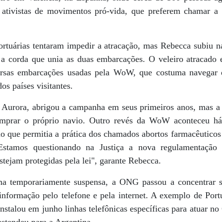
a ativistas de movimentos pró-vida, que preferem chamar a
.
rtuárias tentaram impedir a atracação, mas Rebecca subiu na
u a corda que unia as duas embarcações. O veleiro atracad
rsas embarcações usadas pela WoW, que costuma navegar 
os países visitantes.
o Aurora, abrigou a campanha em seus primeiros anos, mas 
omprar o próprio navio. Outro revés da WoW aconteceu h
 que permitia a prática dos chamados abortos farmacêuticos 
 "Estamos questionando na Justiça a nova regulamentação
ejam protegidas pela lei", garante Rebecca.
a temporariamente suspensa, a ONG passou a concentrar s
 informação pelo telefone e pela internet. A exemplo de Por
stalou em junho linhas telefônicas específicas para atuar no