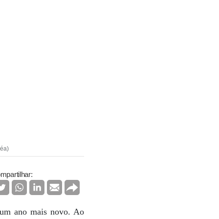
méa)
mpartilhar:
 um ano mais novo. Ao