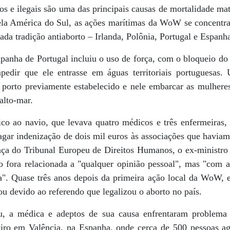
s e ilegais são uma das principais causas de mortalidade mat
pela América do Sul, as ações marítimas da WoW se concent
ada tradição antiaborto – Irlanda, Polônia, Portugal e Espanh
nha de Portugal incluiu o uso de força, com o bloqueio do
pedir que ele entrasse em águas territoriais portuguesas.
 porto previamente estabelecido e nele embarcar as mulhere
alto-mar.
ico ao navio, que levava quatro médicos e três enfermeiras,
pagar indenização de dois mil euros às associações que havi
nça do Tribunal Europeu de Direitos Humanos, o ex-ministro
o fora relacionada a "qualquer opinião pessoal", mas "com a
a". Quase três anos depois da primeira ação local da WoW, 
u devido ao referendo que legalizou o aborto no país.
, a médica e adeptos de sua causa enfrentaram problema 
iro em Valência, na Espanha, onde cerca de 500 pessoas a