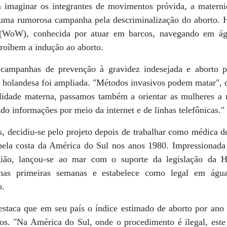
m imaginar os integrantes de movimentos próvida, a matern
uma rumorosa campanha pela descriminalização do aborto. H
W), conhecida por atuar em barcos, navegando em águas
roíbem a indução ao aborto.
r campanhas de prevenção à gravidez indesejada e aborto 
holandesa foi ampliada. "Métodos invasivos podem matar", 
dade materna, passamos também a orientar as mulheres a re
do informações por meio da internet e de linhas telefônicas."
, decidiu-se pelo projeto depois de trabalhar como médica 
ela costa da América do Sul nos anos 1980. Impressionada 
egião, lançou-se ao mar com o suporte da legislação da 
 nas primeiras semanas e estabelece como legal em águas
o.
estaca que em seu país o índice estimado de aborto por ano 
os. "Na América do Sul, onde o procedimento é ilegal, est