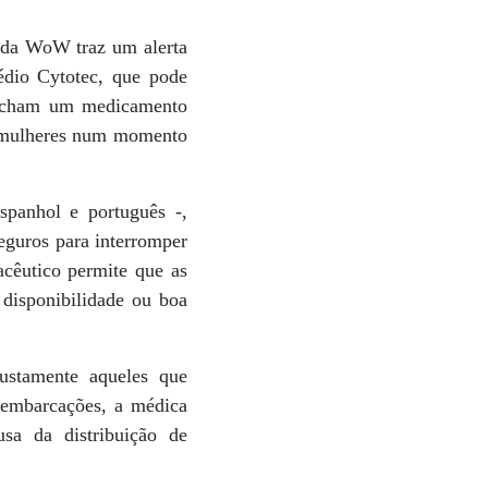
e da WoW traz um alerta
édio Cytotec, que pode
spacham um medicamento
e mulheres num momento
spanhol e português -,
eguros para interromper
acêutico permite que as
disponibilidade ou boa
ustamente aqueles que
m embarcações, a médica
usa da distribuição de