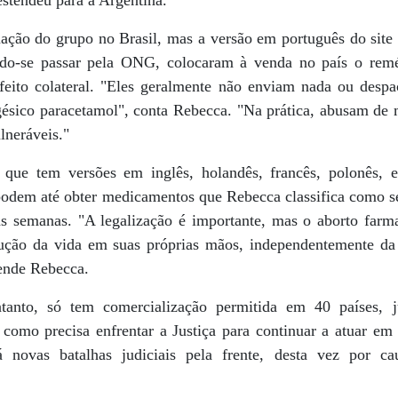
estendeu para a Argentina.
uação do grupo no Brasil, mas a versão em português do sit
endo-se passar pela ONG, colocaram à venda no país o rem
feito colateral. "Eles geralmente não enviam nada ou de
gésico paracetamol", conta Rebecca. "Na prática, abusam d
lneráveis."
 que tem versões em inglês, holandês, francês, polonês, e
odem até obter medicamentos que Rebecca classifica como s
s semanas. "A legalização é importante, mas o aborto farm
ção da vida em suas próprias mãos, independentemente da 
ende Rebecca.
anto, só tem comercialização permitida em 40 países, j
como precisa enfrentar a Justiça para continuar a atuar e
á novas batalhas judiciais pela frente, desta vez por ca