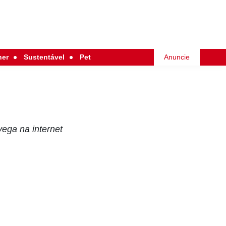
her
Sustentável
Pet
Anuncie
ega na internet