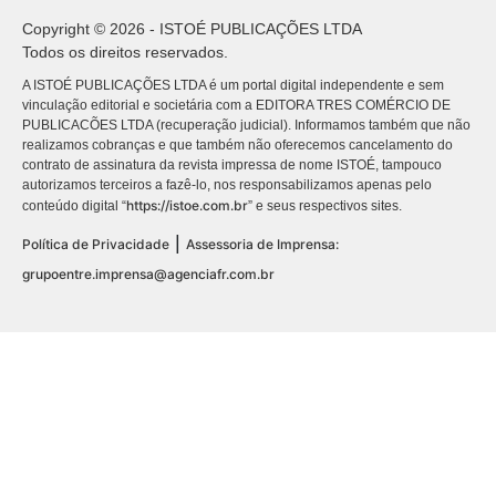
Copyright © 2026 - ISTOÉ PUBLICAÇÕES LTDA
Todos os direitos reservados.
A ISTOÉ PUBLICAÇÕES LTDA é um portal digital independente e sem
vinculação editorial e societária com a EDITORA TRES COMÉRCIO DE
PUBLICACÕES LTDA (recuperação judicial). Informamos também que não
realizamos cobranças e que também não oferecemos cancelamento do
contrato de assinatura da revista impressa de nome ISTOÉ, tampouco
autorizamos terceiros a fazê-lo, nos responsabilizamos apenas pelo
https://istoe.com.br
conteúdo digital “
” e seus respectivos sites.
|
Política de Privacidade
Assessoria de Imprensa:
grupoentre.imprensa@agenciafr.com.br