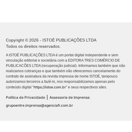
Copyright © 2026 - ISTOÉ PUBLICAÇÕES LTDA
Todos os direitos reservados.
A ISTOÉ PUBLICAÇÕES LTDA é um portal digital independente e sem
vinculação editorial e societária com a EDITORA TRES COMÉRCIO DE
PUBLICACÕES LTDA (recuperação judicial). Informamos também que não
realizamos cobranças e que também não oferecemos cancelamento do
contrato de assinatura da revista impressa de nome ISTOÉ, tampouco
autorizamos terceiros a fazê-lo, nos responsabilizamos apenas pelo
https://istoe.com.br
conteúdo digital “
” e seus respectivos sites.
|
Política de Privacidade
Assessoria de Imprensa:
grupoentre.imprensa@agenciafr.com.br