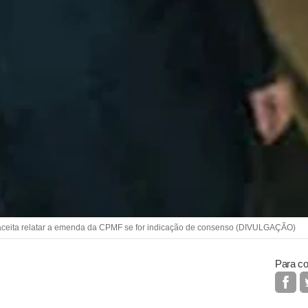
aceita relatar a emenda da CPMF se for indicação de consenso (DIVULGAÇÃO)
Para co