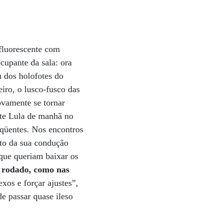
fluorescente com
cupante da sala: ora
 dos holofotes do
iro, o lusco-fusco das
ovamente se tornar
nte Lula de manhã no
eqüentes. Nos encontros
rto da sua condução
 que queriam baixar os
ha rodado, como nas
xos e forçar ajustes”,
de passar quase ileso