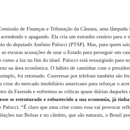
 Comissão de Finanças e Tributação da Câmara, uma lâmpada 
 acendendo e apagando. Ela cria um estranho cenário para o o
osto do deputado Antônio Palocci (PTSP). Mas, para quem saiu
 as escuras acusações de usar o Estado para perseguir um case
 como a luz no fim do túnel. Palocci está ressurgindo para n
erno na área econômica. O hábito de caminhar com o preside
exemplo, foi retomado. Conversas por telefone também são fr
 a crise do mercado imobiliário americano para reforçar o ace
ro da Fazenda e enfrentou as críticas quase diárias daqueles
vesse se estruturado e robustecido a sua economia, já tin
e Palocci. “É claro que uma crise como essa vai provocar refle
ilações nas Bolsas e no câmbio, que são naturais, o Brasil po