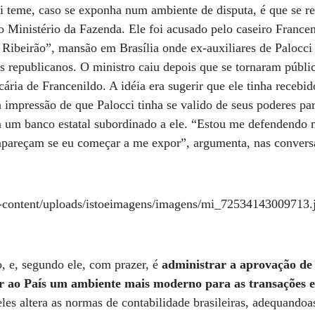
i teme, caso se exponha num ambiente de disputa, é que se r
o Ministério da Fazenda. Ele foi acusado pelo caseiro France
 Ribeirão”, mansão em Brasília onde ex-auxiliares de Palocci
 republicanos. O ministro caiu depois que se tornaram públic
ria de Francenildo. A idéia era sugerir que ele tinha recebid
a impressão de que Palocci tinha se valido de seus poderes pa
 um banco estatal subordinado a ele. “Estou me defendendo n
reapareçam se eu começar a me expor”, argumenta, nas conver
, e, segundo ele, com prazer, é
administrar a aprovação de 
ir ao País um ambiente mais moderno para as transações e
es altera as normas de contabilidade brasileiras, adequandoas