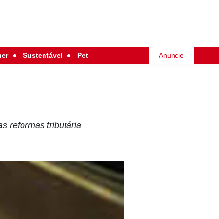
her
Sustentável
Pet
Anuncie
s reformas tributária