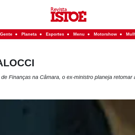
Gente
Planeta
Esportes
Menu
Motorshow
Mul
PALOCCI
de Finanças na Câmara, o ex-ministro planeja retomar a