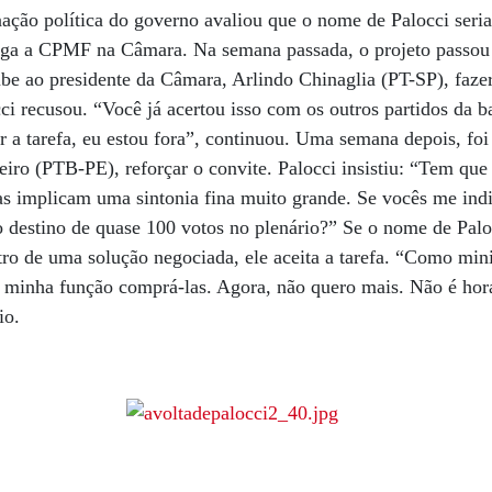
ação política do governo avaliou que o nome de Palocci seria
rroga a CPMF na Câmara. Na semana passada, o projeto passo
ube ao presidente da Câmara, Arlindo Chinaglia (PT-SP), fazer
cci recusou. “Você já acertou isso com os outros partidos da 
a tarefa, eu estou fora”, continuou. Uma semana depois, foi 
iro (PTB-PE), reforçar o convite. Palocci insistiu: “Tem qu
isas implicam uma sintonia fina muito grande. Se vocês me i
o destino de quase 100 votos no plenário?” Se o nome de Paloc
ro de uma solução negociada, ele aceita a tarefa. “Como mini
a minha função comprá-las. Agora, não quero mais. Não é hora
io.