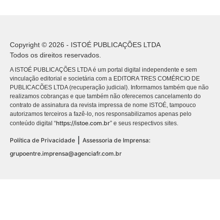
Copyright © 2026 - ISTOÉ PUBLICAÇÕES LTDA
Todos os direitos reservados.
A ISTOÉ PUBLICAÇÕES LTDA é um portal digital independente e sem
vinculação editorial e societária com a EDITORA TRES COMÉRCIO DE
PUBLICACÕES LTDA (recuperação judicial). Informamos também que não
realizamos cobranças e que também não oferecemos cancelamento do
contrato de assinatura da revista impressa de nome ISTOÉ, tampouco
autorizamos terceiros a fazê-lo, nos responsabilizamos apenas pelo
https://istoe.com.br
conteúdo digital “
” e seus respectivos sites.
|
Política de Privacidade
Assessoria de Imprensa:
grupoentre.imprensa@agenciafr.com.br