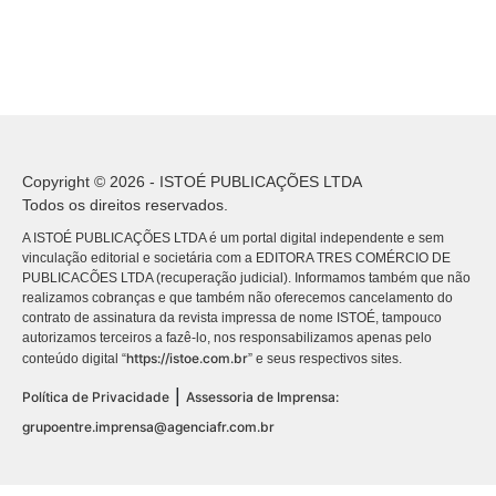
Copyright © 2026 - ISTOÉ PUBLICAÇÕES LTDA
Todos os direitos reservados.
A ISTOÉ PUBLICAÇÕES LTDA é um portal digital independente e sem
vinculação editorial e societária com a EDITORA TRES COMÉRCIO DE
PUBLICACÕES LTDA (recuperação judicial). Informamos também que não
realizamos cobranças e que também não oferecemos cancelamento do
contrato de assinatura da revista impressa de nome ISTOÉ, tampouco
autorizamos terceiros a fazê-lo, nos responsabilizamos apenas pelo
https://istoe.com.br
conteúdo digital “
” e seus respectivos sites.
|
Política de Privacidade
Assessoria de Imprensa:
grupoentre.imprensa@agenciafr.com.br