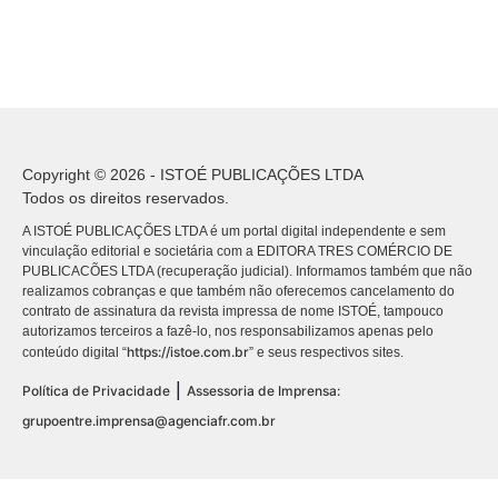
Copyright © 2026 - ISTOÉ PUBLICAÇÕES LTDA
Todos os direitos reservados.
A ISTOÉ PUBLICAÇÕES LTDA é um portal digital independente e sem
vinculação editorial e societária com a EDITORA TRES COMÉRCIO DE
PUBLICACÕES LTDA (recuperação judicial). Informamos também que não
realizamos cobranças e que também não oferecemos cancelamento do
contrato de assinatura da revista impressa de nome ISTOÉ, tampouco
autorizamos terceiros a fazê-lo, nos responsabilizamos apenas pelo
https://istoe.com.br
conteúdo digital “
” e seus respectivos sites.
|
Política de Privacidade
Assessoria de Imprensa:
grupoentre.imprensa@agenciafr.com.br