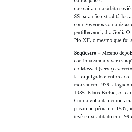
outros países
que caíram na órbita soviét
SS para não extraditá-los a
com governos comunistas e
partilhavam”, diz Goñi. O 
Pio XII, o mesmo que foi a
Seqüestro –
Mesmo depois 
continuavam a viver tranq
do Mossad (serviço secret
lá foi julgado e enforcado
morreu em 1979, afogado nu
1985. Klaus Barbie, o “car
Com a volta da democracia 
prisão perpétua em 1987, 
tevê e extraditado em 1995 