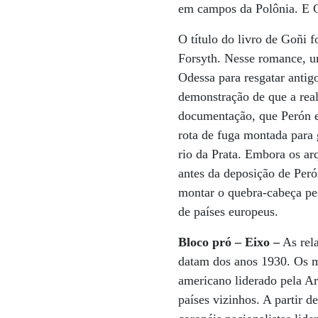
em campos da Polônia. E G
O título do livro de Goñi 
Forsyth. Nesse romance, u
Odessa para resgatar anti
demonstração de que a real
documentação, que Perón e
rota de fuga montada para 
rio da Prata. Embora os ar
antes da deposição de Per
montar o quebra-cabeça pe
de países europeus.
Bloco pró – Eixo
–
As rela
datam dos anos 1930. Os mi
americano liderado pela Ar
países vizinhos. A partir