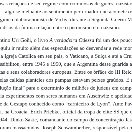
uosas relações de seu regime com criminosos de guerra nazist
 – algo se melhante ao sentimento perturbador que acomete o
egime colaboracionista de Vichy, durante a Segunda Guerra M
ndr os da íntima relação entre o peronismo e o nazismo.
entino Uri Goñi, o livro
A verdadeira Odessa
foi um dos pouco
nseguiu ir muito além das especulações ao desvendar a rede mo
a Igreja Católica em seu país, o Vaticano, a Suíça e até a Cr
ssibilitou, entre 1945 e 1950, que a Argentina desse guarida 
tas e seus colaboradores europeus. Entre os órfãos do III Rei
elas cálidas planícies dos pampas estavam peixes graúdos. E a
lução final” para o extermínio de milhões de judeus em camp
ia experimentos com seres humanos em Auschwitz e apelidad
fe da Gestapo conhecido como “carniceiro de Lyon”. Ante Pave
ha, na Croácia. Erich Priebke, oficial da tropa de elite SS qu
 1944. Dinko Sakic, comandante do campo de concentração Jas
 foram massacrados. Joseph Schwamberber, responsável pela m