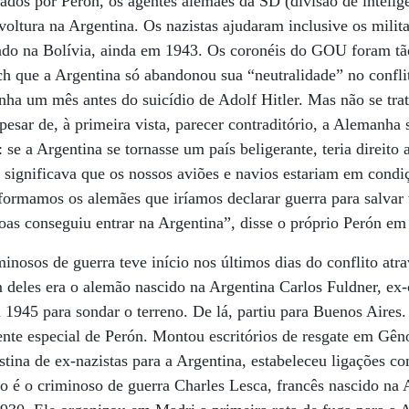
rados por Perón, os agentes alemães da SD (divisão de intelig
oltura na Argentina. Os nazistas ajudaram inclusive os milita
ado na Bolívia, ainda em 1943. Os coronéis do GOU foram tã
ch que a Argentina só abandonou sua “neutralidade” no confl
nha um mês antes do suicídio de Adolf Hitler. Mas não se tr
pesar de, à primeira vista, parecer contraditório, a Alemanha 
 se a Argentina se tornasse um país beligerante, teria direito
 significava que os nossos aviões e navios estariam em condi
ormamos os alemães que iríamos declarar guerra para salvar 
as conseguiu entrar na Argentina”, disse o próprio Perón em
inosos de guerra teve início nos últimos dias do conflito atra
 deles era o alemão nascido na Argentina Carlos Fuldner, ex-
945 para sondar o terreno. De lá, partiu para Buenos Aires
nte especial de Perón. Montou escritórios de resgate em Gên
estina de ex-nazistas para a Argentina, estabeleceu ligações 
ro é o criminoso de guerra Charles Lesca, francês nascido na 