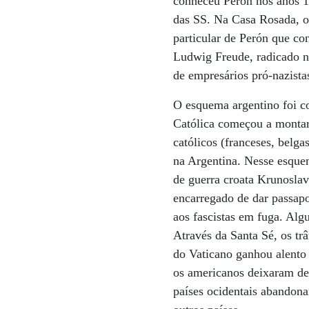
conheceu Perón nos anos 1
das SS. Na Casa Rosada, o
particular de Perón que co
Ludwig Freude, radicado na
de empresários pró-nazist
O esquema argentino foi c
Católica começou a montar 
católicos (franceses, belga
na Argentina. Nesse esque
de guerra croata Krunosla
encarregado de dar passap
aos fascistas em fuga. Alg
Através da Santa Sé, os tr
do Vaticano ganhou alento
os americanos deixaram de 
países ocidentais abandona