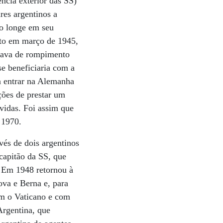
ência exterior das SS)
res argentinos a
o longe em seu
ito em março de 1945,
atava de rompimento
se beneficiaria com a
 a entrar na Alemanha
ções de prestar um
vidas. Foi assim que
 1970.
vés de dois argentinos
capitão da SS, que
. Em 1948 retornou à
ova e Berna e, para
com o Vaticano e com
Argentina, que