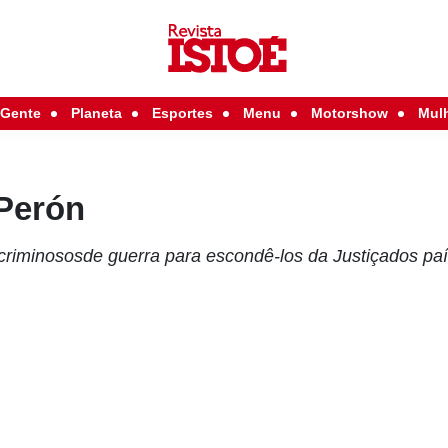
Gente
Planeta
Esportes
Menu
Motorshow
Mul
 Perón
 criminososde guerra para escondê-los da Justiçados paí