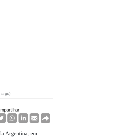
amargo)
mpartilhar:
da Argentina, em