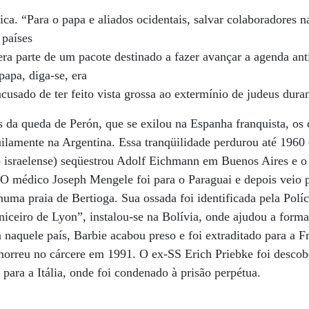
ica. “Para o papa e aliados ocidentais, salvar colaboradores n
 países
ra parte de um pacote destinado a fazer avançar a agenda an
papa, diga-se, era
cusado de ter feito vista grossa ao extermínio de judeus duran
da queda de Perón, que se exilou na Espanha franquista, os 
üilamente na Argentina. Essa tranqüilidade perdurou até 19
o israelense) seqüestrou Adolf Eichmann em Buenos Aires e o
. O médico Joseph Mengele foi para o Paraguai e depois veio p
ma praia de Bertioga. Sua ossada foi identificada pela Políc
niceiro de Lyon”, instalou-se na Bolívia, onde ajudou a form
naquele país, Barbie acabou preso e foi extraditado para a 
morreu no cárcere em 1991. O ex-SS Erich Priebke foi descob
para a Itália, onde foi condenado à prisão perpétua.