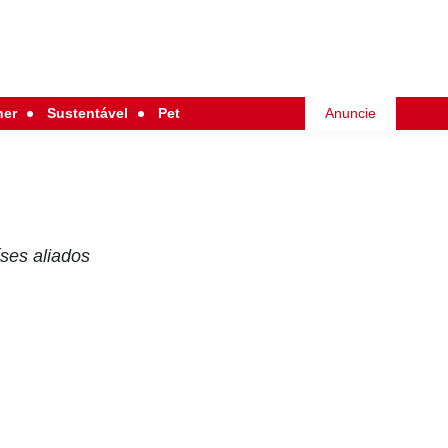
her
Sustentável
Pet
Anuncie
ses aliados