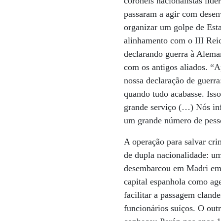
coronéis nacionalistas lide
passaram a agir com desenv
organizar um golpe de Est
alinhamento com o III Rei
declarando guerra à Alema
com os antigos aliados. “A
nossa declaração de guerra:
quando tudo acabasse. Isso
grande serviço (…) Nós inf
um grande número de pesso
A operação para salvar crim
de dupla nacionalidade: um
desembarcou em Madri em 1
capital espanhola como age
facilitar a passagem cland
funcionários suíços. O out