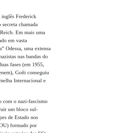
r inglês Frederick
o secreta chamada
IV Reich. Em mais uma
eado em vasta
ra” Odessa, uma extensa
nazistas nas bandas do
duas fases (em 1955,
Menem), Goñi conseguiu
melha Internacional e
no com o nazi-fascismo
uir um bloco sul-
lpes de Estado nos
(GOU) formado por