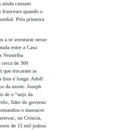
as ainda causam
s franceses quando o
undial. Pela primeira
s a se aventurar nesse
ntada entre a Casa
uz Vermelha
a cerca de 300
ch que trocaram as
 lista é longa: Adolf
os da morte. Joseph
o de o “anjo da
lic, líder do governo
e comandou o massacre
enovac, na Cróacia,
orte de 15 mil judeus