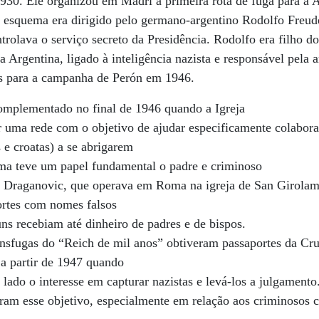
930. Ele organizou em Madri a primeira rota de fuga para a A
 esquema era dirigido pelo germano-argentino Rodolfo Freud
ntrolava o serviço secreto da Presidência. Rodolfo era filho 
 Argentina, ligado à inteligência nazista e responsável pela 
as para a campanha de Perón em 1946.
omplementado no final de 1946 quando a Igreja
uma rede com o objetivo de ajudar especificamente colaborad
s e croatas) a se abrigarem
ma teve um papel fundamental o padre e criminoso
v Draganovic, que operava em Roma na igreja de San Girolam
ortes com nomes falsos
uns recebiam até dinheiro de padres e de bispos.
ânsfugas do “Reich de mil anos” obtiveram passaportes da Cr
 a partir de 1947 quando
lado o interesse em capturar nazistas e levá-los a julgamento
ram esse objetivo, especialmente em relação aos criminosos c