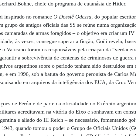
erhard Bohne, chefe do programa de eutanásia de Hitler.
foi inspirado no romance
O Dossiê Odessa
, do popular escrito
m grupo de antigos oficiais das SS se reúne numa organizaçã
gos camaradas de armas foragidos – o objetivo era criar um 
idade, às vezes, consegue superar a ficção, Goñi revela, bas
 o Vaticano foram os responsáveis pela criação da “verdadei
garantir a sobrevivência de centenas de criminosos de guerra 
quivos argentinos sobre o período tenham sido destruídos em 
ón, e em 1996, sob a batuta do governo peronista de Carlos 
squisando em arquivos da inteligência dos EUA, da Cruz Ver
ções de Perón e de parte da oficialidade do Exército argenti
litares acreditavam na vitória do Eixo e sonhavam em constr
gentina e aliado do III Reich – se necessário, fomentando go
 de 1943, quando tomou o poder o Grupo de Oficiais Unidos 