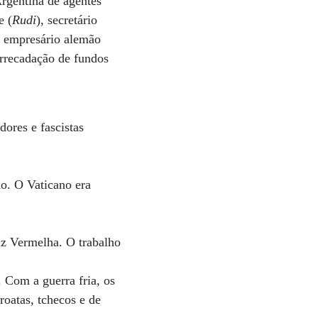
rgentina de agentes
e (
Rudi
), secretário
do empresário alemão
arrecadação de fundos
ores e fascistas
o. O Vaticano era
uz Vermelha. O trabalho
. Com a guerra fria, os
roatas, tchecos e de