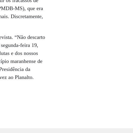
ir os fracassos de
 (PMDB-MS), que era
mais. Discretamente,
evista. “Não descarto
 segunda-feira 19,
lutas e dos nossos
cípio maranhense de
Presidência da
vez ao Planalto.