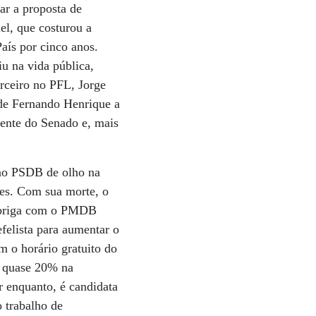
ar a proposta de
el, que costurou a
aís por cinco anos.
u na vida pública,
rceiro no PFL, Jorge
 de Fernando Henrique a
dente do Senado e, mais
 ao PSDB de olho na
ães. Com sua morte, o
a briga com o PMDB
felista para aumentar o
 o horário gratuito do
u quase 20% na
r enquanto, é candidata
 trabalho de