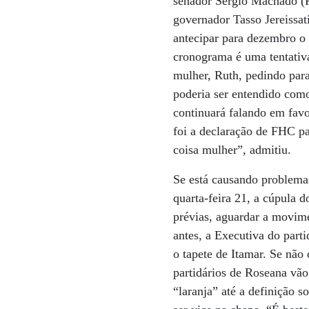
senador Sérgio Machado (
governador Tasso Jereissat
antecipar para dezembro o 
cronograma é uma tentativ
mulher, Ruth, pedindo para
poderia ser entendido como
continuará falando em fav
foi a declaração de FHC pa
coisa mulher”, admitiu.
Se está causando problem
quarta-feira 21, a cúpula d
prévias, aguardar a movim
antes, a Executiva do part
o tapete de Itamar. Se não
partidários de Roseana vão
“laranja” até a definição 