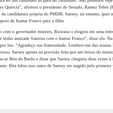
eira ter um candidato só para ter candidato. Não podemos repet
tes Quércia”, afirmou o presidente do Senado, Ramez Tebet
s da candidatura própria do PMDB. Sarney, no entanto, quer 
apoio de Itamar Franco para a filha.
ção com o governador mineiro, Roseana o elogiou em uma entr
 tenho amizade fraterna com o Itamar Franco”, disse ela. Na
 por fax: “Agradeço sua fraternidade. Lembrei-me das nossas 
icioso, Sarney aposta na previsão feita por um bruxo do muni
-se Bita do Barão e disse que Sarney chegaria duas vezes à 
nte: Bita falou isso antes de Sarney ser ungido pela primeira 