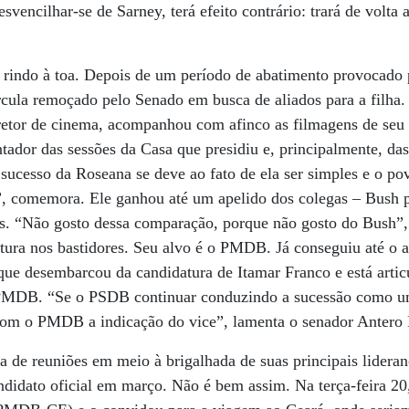
vencilhar-se de Sarney, terá efeito contrário: trará de volta 
 rindo à toa. Depois de um período de abatimento provocado p
rcula remoçado pelo Senado em busca de aliados para a filha.
diretor de cinema, acompanhou com afinco as filmagens de se
entador das sessões da Casa que presidiu e, principalmente, da
ucesso da Roseana se deve ao fato de ela ser simples e o pov
”, comemora. Ele ganhou até um apelido dos colegas – Bush p
os. “Não gosto dessa comparação, porque não gosto do Bush”
tura nos bastidores. Seu alvo é o PMDB. Já conseguiu até o a
que desembarcou da candidatura de Itamar Franco e está arti
MDB. “Se o PSDB continuar conduzindo a sucessão como um
com o PMDB a indicação do vice”, lamenta o senador Anter
 de reuniões em meio à brigalhada de suas principais lideran
ndidato oficial em março. Não é bem assim. Na terça-feira 2