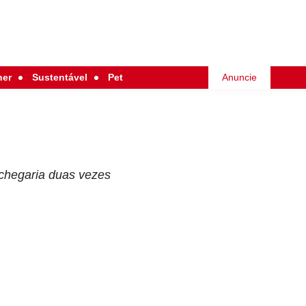
her
Sustentável
Pet
Anuncie
 chegaria duas vezes