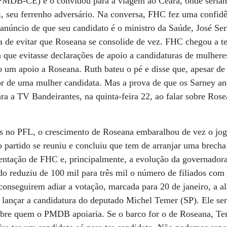
PMDB-CE) e o convidou para a viagem ao Ceará, onde seriam
i, seu ferrenho adversário. Na conversa, FHC fez uma confidên
anúncio de que seu candidato é o ministro da Saúde, José Se
a de evitar que Roseana se consolide de vez. FHC chegou a t
 que evitasse declarações de apoio a candidaturas de mulhere
 um apoio a Roseana. Ruth bateu o pé e disse que, apesar de 
or de uma mulher candidata. Mas a prova de que os Sarney 
ra a TV Bandeirantes, na quinta-feira 22, ao falar sobre Ros
as no PFL, o crescimento de Roseana embaralhou de vez o j
o partido se reuniu e concluiu que tem de arranjar uma brecha 
entação de FHC e, principalmente, a evolução da governadora
ido reduziu de 100 mil para três mil o número de filiados com
 conseguirem adiar a votação, marcada para 20 de janeiro, a al
 lançar a candidatura do deputado Michel Temer (SP). Ele se
sobre quem o PMDB apoiaria. Se o barco for o de Roseana, Te