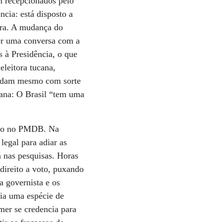
 recepcionados pelo
cia: está disposto a
rra. A mudança do
er uma conversa com a
s à Presidência, o que
eleitora tucana,
andam mesmo com sorte
eana: O Brasil “tem uma
ogo no PMDB. Na
legal para adiar as
 nas pesquisas. Horas
 direito a voto, puxando
a governista e os
ria uma espécie de
mer se credencia para