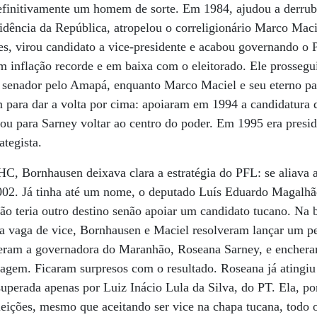
efinitivamente um homem de sorte. Em 1984, ajudou a derrub
esidência da República, atropelou o correligionário Marco Maci
, virou candidato a vice-presidente e acabou governando o P
m inflação recorde e em baixa com o eleitorado. Ele prossegui
senador pelo Amapá, enquanto Marco Maciel e seu eterno pa
m para dar a volta por cima: apoiaram em 1994 a candidatura
ou para Sarney voltar ao centro do poder. Em 1995 era presi
tegista.
C, Bornhausen deixava clara a estratégia do PFL: se aliava
2002. Já tinha até um nome, o deputado Luís Eduardo Magalh
ão teria outro destino senão apoiar um candidato tucano. N
a vaga de vice, Bornhausen e Maciel resolveram lançar um pe
eram a governadora do Maranhão, Roseana Sarney, e encheram
magem. Ficaram surpresos com o resultado. Roseana já atingi
 superada apenas por Luiz Inácio Lula da Silva, do PT. Ela, po
eições, mesmo que aceitando ser vice na chapa tucana, todo o