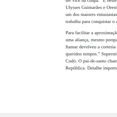
ser vice na chapa. “É best
Ulysses Guimarães e Ores
um dos maiores entusiasta
trabalha para conquistar o 
Para facilitar a aproxima
uma aliança, mesmo porque
Itamar devolveu a cortesia
queridos tempos.” Superst
Codó. O pai-de-santo chama
República. Detalhe importa