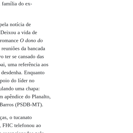
a família do ex-
ela notícia de
 Deixou a vida de
u romance
O dono do
s reuniões da bancada
o ter se cansado das
ai, uma referência aos
, desdenha. Enquanto
poio do líder no
culando uma chapa:
 apêndice do Planalto,
o Barros (PSDB-MT).
ças, o tucanato
0, FHC telefonou ao