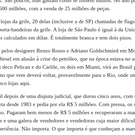
s. São poucos, mas gastam como se fossem muitos. No ano pa
00 milhões, com a venda de 25 milhões de peças.
 lojas da grife, 20 delas (inclusive a de SP) chamadas de flag
orta-bandeiras da grife. A loja de São Paulo é igual à da Un
 calculados em dólar. É totalmente branca e tem dois pisos.
 pelos designers Renzo Rosso e Adriano Goldschmied em Mol
Diesel em alusão à crise do petróleo, que na época estava no 
 deco Pelican e do Carlile, os dois em Miami, virá ao Brasil 
ano que vem deverá voltar, provavelmente para o Rio, onde u
nco lojas aqui.
il depois de uma disputa judicial, que durou cinco anos, com 
eta desde 1983 e pedia por ela R$ 5 milhões. Com pressa, os s
so. Pagaram bem menos de R$ 5 milhões e recuperaram a mar
s e uma galera de vendedores e vendedoras cuja maior dificu
periência. Não importa. O que importa é que conheçam a mar