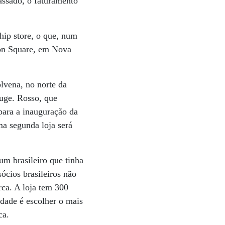
ssado, o faturamento
ship store, o que, num
ion Square, em Nova
vena, no norte da
auge. Rosso, que
para a inauguração da
ma segunda loja será
um brasileiro que tinha
ócios brasileiros não
ca. A loja tem 300
ldade é escolher o mais
ca.