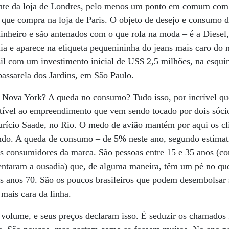
iente da loja de Londres, pelo menos um ponto em comum com
, que compra na loja de Paris. O objeto de desejo e consumo 
inheiro e são antenados com o que rola na moda – é a Diesel
lia e aparece na etiqueta pequenininha do jeans mais caro do 
sil com um investimento inicial de US$ 2,5 milhões, na esqui
passarela dos Jardins, em São Paulo.
m Nova York? A queda no consumo? Tudo isso, por incrível que
vel ao empreendimento que vem sendo tocado por dois sócios
urício Saade, no Rio. O medo de avião mantém por aqui os cl
undo. A queda de consumo – de 5% neste ano, segundo estimat
s consumidores da marca. São pessoas entre 15 e 35 anos (co
ntaram a ousadia) que, de alguma maneira, têm um pé no que
s anos 70. São os poucos brasileiros que podem desembolsar
 mais cara da linha.
 volume, e seus preços declaram isso. É seduzir os chamados