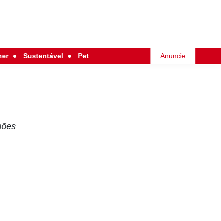
her
Sustentável
Pet
Anuncie
hões