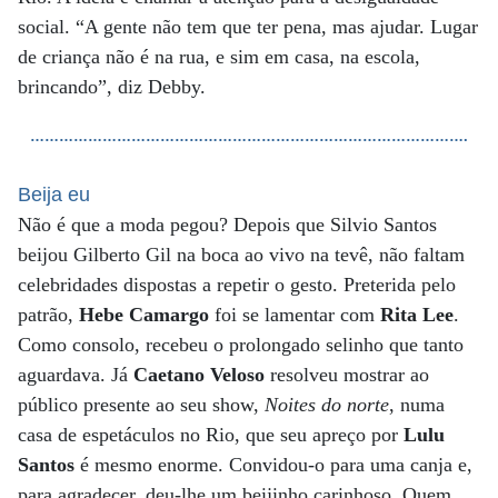
social. “A gente não tem que ter pena, mas ajudar. Lugar
de criança não é na rua, e sim em casa, na escola,
brincando”, diz Debby.
……………………………………………………………………………….
Beija eu
Não é que a moda pegou? Depois que Silvio Santos
beijou Gilberto Gil na boca ao vivo na tevê, não faltam
celebridades dispostas a repetir o gesto. Preterida pelo
patrão,
Hebe Camargo
foi se lamentar com
Rita Lee
.
Como consolo, recebeu o prolongado selinho que tanto
aguardava. Já
Caetano Veloso
resolveu mostrar ao
público presente ao seu show,
Noites do norte
, numa
casa de espetáculos no Rio, que seu apreço por
Lulu
Santos
é mesmo enorme. Convidou-o para uma canja e,
para agradecer, deu-lhe um beijinho carinhoso. Quem