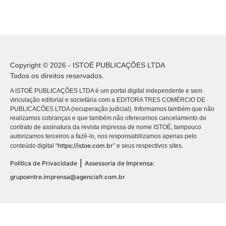
Copyright © 2026 - ISTOÉ PUBLICAÇÕES LTDA
Todos os direitos reservados.
A ISTOÉ PUBLICAÇÕES LTDA é um portal digital independente e sem
vinculação editorial e societária com a EDITORA TRES COMÉRCIO DE
PUBLICACÕES LTDA (recuperação judicial). Informamos também que não
realizamos cobranças e que também não oferecemos cancelamento do
contrato de assinatura da revista impressa de nome ISTOÉ, tampouco
autorizamos terceiros a fazê-lo, nos responsabilizamos apenas pelo
https://istoe.com.br
conteúdo digital “
” e seus respectivos sites.
|
Política de Privacidade
Assessoria de Imprensa:
grupoentre.imprensa@agenciafr.com.br