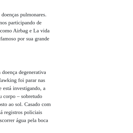
a doenças pulmonares.
nos participando de
s como Airbag e La vida
 famoso por sua grande
a doença degenerativa
Hawking foi parar nas
e está investigando, a
u corpo – sobretudo
osto ao sol. Casado com
registros policiais
scorrer água pela boca