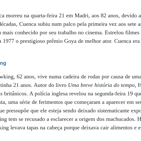
ca morreu na quarta-feira 21 em Madri, aos 82 anos, devido 
écadas, Cuenca subiu num palco pela primeira vez aos sete a
u mais conhecido por seu trabalho no cinema. Estrelou filme
m 1977 o prestigioso prêmio Goya de melhor ator. Cuenca era
ing
awking, 62 anos, vive numa cadeira de rodas por causa de um
tinha 21 anos. Autor do livro
Uma breve história do tempo
, 
is britânicos. A polícia inglesa revelou na segunda-feira 19 qu
ista, uma série de ferimentos que começaram a aparecer em se
ue pressupõe que ele esteja sendo deixado sistematicante exp
ng tem se recusado a esclarecer a origem dos machucados. Há 
ng levava tapas na cabeça porque deixava cair alimentos e e