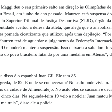
n Maggi deu o seu primeiro salto em direção às Olimpíadas de
 Brasil, em junho do ano passado, Maurren está suspensa do 
 pelo Superior Tribunal de Justiça Desportiva (STJD), órgão d
entidade aceitou a defesa da atleta, que alega que o anaboliza
a pomada cicatrizante que utilizou após uma depilação. “Por
Maurren terá de aguardar o julgamento da Federação Internaci
JD e poderá manter a suspensão. Isso deixaria a saltadora fo
o do povo brasileiro lutando por uma medalha em Atenas”, di
a disso é o espanhol Juan Gil. Ele tem 85
greda, de 82. E onde se conheceram? No asilo onde viviam. “
nais da cidade de Almendralejo. No asilo eles se casaram e d
 cinco dias. Na segunda-feira 19 veio a notícia: Juan matou 
me traía”, disse ele à polícia.