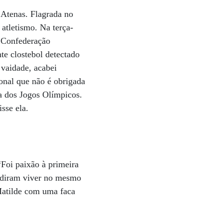
 Atenas. Flagrada no
atletismo. Na terça-
a Confederação
nte clostebol detectado
 vaidade, acabei
onal que não é obrigada
ra dos Jogos Olímpicos.
sse ela.
Foi paixão à primeira
ecidiram viver no mesmo
Matilde com uma faca