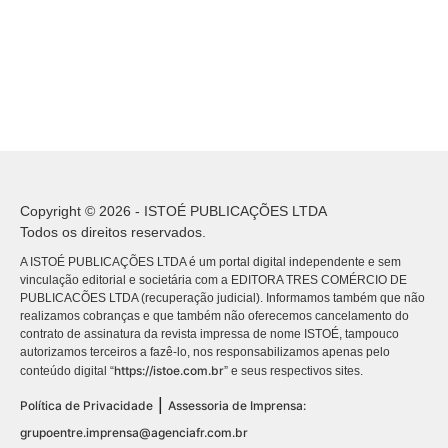
Copyright © 2026 - ISTOÉ PUBLICAÇÕES LTDA
Todos os direitos reservados.
A ISTOÉ PUBLICAÇÕES LTDA é um portal digital independente e sem
vinculação editorial e societária com a EDITORA TRES COMÉRCIO DE
PUBLICACÕES LTDA (recuperação judicial). Informamos também que não
realizamos cobranças e que também não oferecemos cancelamento do
contrato de assinatura da revista impressa de nome ISTOÉ, tampouco
autorizamos terceiros a fazê-lo, nos responsabilizamos apenas pelo
https://istoe.com.br
conteúdo digital “
” e seus respectivos sites.
|
Política de Privacidade
Assessoria de Imprensa:
grupoentre.imprensa@agenciafr.com.br