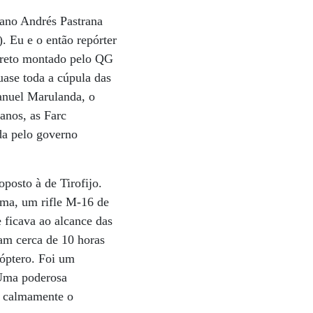
ano Andrés Pastrana
. Eu e o então repórter
ecreto montado pelo QG
uase toda a cúpula das
Manuel Marulanda, o
anos, as Farc
da pelo governo
posto à de Tirofijo.
rma, um rifle M-16 de
 ficava ao alcance das
am cerca de 10 horas
óptero. Foi um
 Uma poderosa
a calmamente o