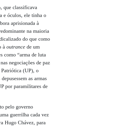
 que classificava
 e óculos, ele tinha o
bora aprisionada à
predominante na maioria
adicalizado do que como
o à
outrance
de um
ões como “arma de luta
a nas negociações de paz
 Patriótica (UP), o
as depusessem as armas
 UP por paramilitares de
rto pelo governo
 uma guerrilha cada vez
ara Hugo Chávez, para