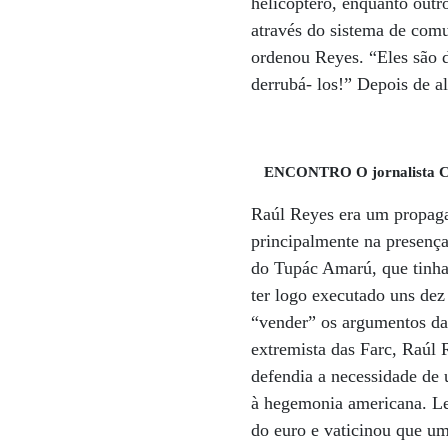
helicóptero, enquanto out
através do sistema de com
ordenou Reyes. “Eles são 
derrubá- los!” Depois de a
ENCONTRO O jornalista Clá
Raúl Reyes era um propagan
principalmente na presença
do Tupác Amarú, que tinh
ter logo executado uns dez
“vender” os argumentos da 
extremista das Farc, Raúl 
defendia a necessidade de 
à hegemonia americana. L
do euro e vaticinou que um