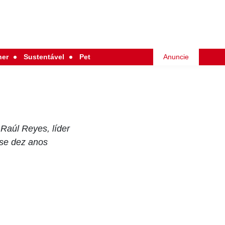
her
Sustentável
Pet
Anuncie
 Raúl Reyes, líder
ase dez anos