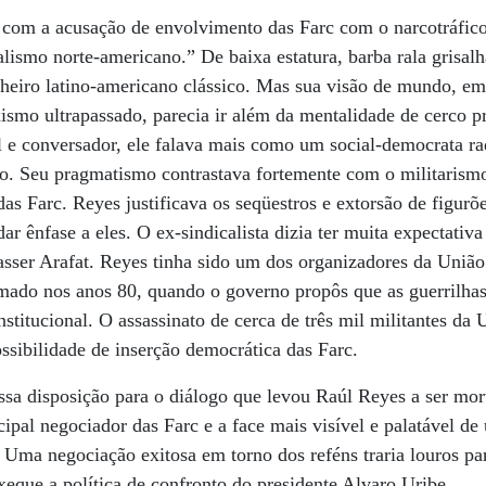
com a acusação de envolvimento das Farc com o narcotráfico,
ismo norte-americano.” De baixa estatura, barba rala grisalha
lheiro latino-americano clássico. Mas sua visão de mundo, em
ismo ultrapassado, parecia ir além da mentalidade de cerco 
l e conversador, ele falava mais como um social-democrata r
o. Seu pragmatismo contrastava fortemente com o militarism
 das Farc. Reyes justificava os seqüestros e extorsão de figur
dar ênfase a eles. O ex-sindicalista dizia ter muita expectativ
Yasser Arafat. Reyes tinha sido um dos organizadores da União
ormado nos anos 80, quando o governo propôs que as guerrilh
institucional. O assassinato de cerca de três mil militantes da
ossibilidade de inserção democrática das Farc.
 essa disposição para o diálogo que levou Raúl Reyes a ser mo
cipal negociador das Farc e a face mais visível e palatável de
. Uma negociação exitosa em torno dos reféns traria louros p
xeque a política de confronto do presidente Alvaro Uribe.