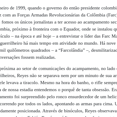
eiro de 1999, quando o governo do então presidente colombi
az com as Forças Armadas Revolucionárias da Colômbia (Farc)
s fomos os únicos jornalistas a ter acesso ao acampamento s
ômbia, próximo à fronteira com o Equador, onde se instalou q
ículo – na época e até hoje – a entrevistar o líder das Farc 
, o guerrilheiro há mais tempo em atividade no mundo. Há nove 
il quilômetros quadrados – a “Farcolândia” –, desmilitariza
nversações fossem realizadas.
 próxima ao setor de comunicações do acampamento, no lado o
ilheiros, Reyes não se separava nem por um minuto de sua a
ele levava a tiracolo. Mesmo na hora do banho, o rifle sempre
 de nossa estadia entendemos o porquê de tanta obsessão. Er
ento foi surpreendido pelo ronco ensurdecedor de um helic
 correndo por todos os lados, apontando as armas para cima.
idamente posicionada. Através de binóculos, Reyes observav