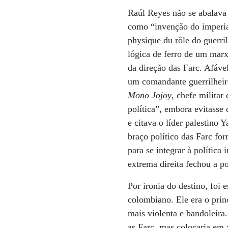
Raúl Reyes não se abalava 
como “invenção do imperial
physique du rôle do guerri
lógica de ferro de um marx
da direção das Farc. Afáve
um comandante guerrilheir
Mono Jojoy
, chefe militar
política”, embora evitasse 
e citava o líder palestino 
braço político das Farc f
para se integrar à política 
extrema direita fechou a p
Por ironia do destino, foi
colombiano. Ele era o prin
mais violenta e bandoleira
as Farc, mas colocaria em 