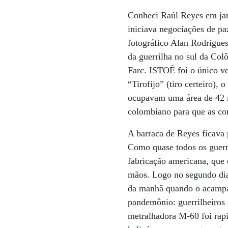
Conheci Raúl Reyes em jan
iniciava negociações de p
fotográfico Alan Rodrigue
da guerrilha no sul da Col
Farc. ISTOÉ foi o único ve
“Tirofijo” (tiro certeiro)
ocupavam uma área de 42 m
colombiano para que as co
A barraca de Reyes ficava
Como quase todos os guerr
fabricação americana, que 
mãos. Logo no segundo dia
da manhã quando o acampam
pandemônio: guerrilheiros
metralhadora M-60 foi rap