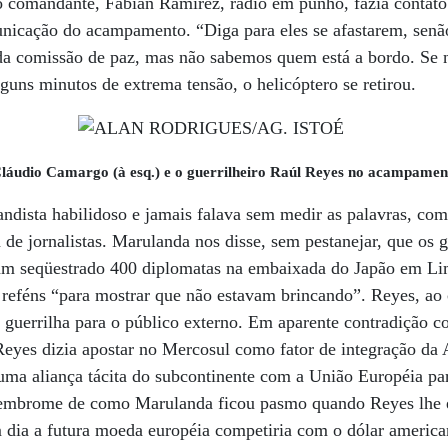
ro comandante, Fabián Ramírez, rádio em punho, fazia contat
unicação do acampamento. “Diga para eles se afastarem, senã
da comissão de paz, mas não sabemos quem está a bordo. Se 
lguns minutos de extrema tensão, o helicóptero se retirou.
udio Camargo (à esq.) e o guerrilheiro Raúl Reyes no acampamen
dista habilidoso e jamais falava sem medir as palavras, como
 de jornalistas. Marulanda nos disse, sem pestanejar, que os g
am seqüestrado 400 diplomatas na embaixada do Japão em L
 reféns “para mostrar que não estavam brincando”. Reyes, ao c
guerrilha para o público externo. Em aparente contradição c
Reyes dizia apostar no Mercosul como fator de integração da
uma aliança tácita do subcontinente com a União Européia par
embrome de como Marulanda ficou pasmo quando Reyes lhe e
 dia a futura moeda européia competiria com o dólar america