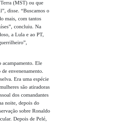
m-Terra (MST) ou que
il”, disse. “Buscamos o
do mais, com tantos
íses”, concluiu. Na
oso, a Lula e ao PT,
uerrilheiro”,
 do acampamento. Ele
co de envenenamento.
selva. Era uma espécie
mulheres são atiradoras
essoal dos comandantes
a noite, depois do
observação sobre Ronaldo
ular. Depois de Pelé,