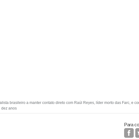
nalista brasileiro a manter contato direto com Raúl Reyes, líder morto das Farc, e 
e dez anos
Para co