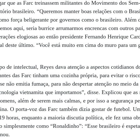
egar que as Farc treinassem militantes do Movimento dos Se
itório brasileiro. “Queremos manter boas relações com o Bras
omo força beligerante por governos como o brasileiro. Além 
emos aqui, seria burrice arrumarmos encrencas com outros pa
rações elogiosas ao então presidente Fernando Henrique Card
ral deste último. “Você está muito em cima do muro para um g
ipo de intelectual, Reyes dava atenção a aspectos cotidianos
ntes das Farc tinham uma cozinha própria, para evitar o ris
e não emitia fumaça, para não despertar atenção no meio da 
cnologia vietnamita que importamos”, disse. Explicou que as 
homens, além de serem mais calmas, e por isso a segurança p
ina. O porta-voz das Farc também dizia gostar de futebol. Um
 19 horas, enquanto a maioria discutia política, ele fez uma 
 simplesmente como “Ronaldinho”: “Esse brasileiro é espetac
inou.