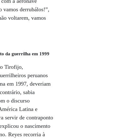
o com a aeronave
o vamos derrubálos!”,
não voltarem, vamos
to da guerrilha em 1999
 Tirofijo,
uerrilheiros peruanos
ima em 1997, deveriam
ontrário, sabia
om o discurso
 América Latina e
a servir de contraponto
xplicou o nascimento
no. Reyes recorria à