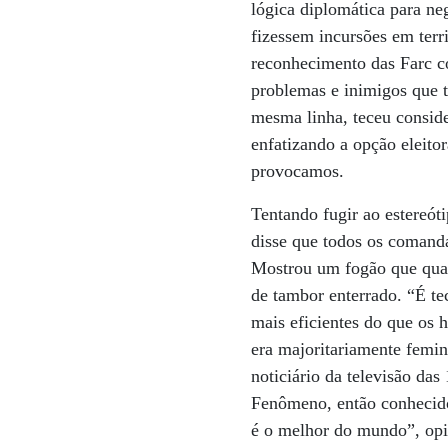
lógica diplomática para n
fizessem incursões em terr
reconhecimento das Farc c
problemas e inimigos que t
mesma linha, teceu conside
enfatizando a opção eleito
provocamos.
Tentando fugir ao estereót
disse que todos os comanda
Mostrou um fogão que quas
de tambor enterrado. “É te
mais eficientes do que os 
era majoritariamente femin
noticiário da televisão das
Fenômeno, então conhecido
é o melhor do mundo”, op