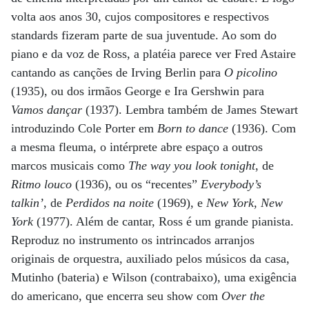
volta aos anos 30, cujos compositores e respectivos
standards fizeram parte de sua juventude. Ao som do
piano e da voz de Ross, a platéia parece ver Fred Astaire
cantando as canções de Irving Berlin para
O picolino
(1935), ou dos irmãos George e Ira Gershwin para
Vamos dançar
(1937). Lembra também de James Stewart
introduzindo Cole Porter em
Born to dance
(1936). Com
a mesma fleuma, o intérprete abre espaço a outros
marcos musicais como
The way you look tonight
, de
Ritmo louco
(1936), ou os “recentes”
Everybody’s
talkin’
, de
Perdidos na noite
(1969), e
New York, New
York
(1977). Além de cantar, Ross é um grande pianista.
Reproduz no instrumento os intrincados arranjos
originais de orquestra, auxiliado pelos músicos da casa,
Mutinho (bateria) e Wilson (contrabaixo), uma exigência
do americano, que encerra seu show com
Over the