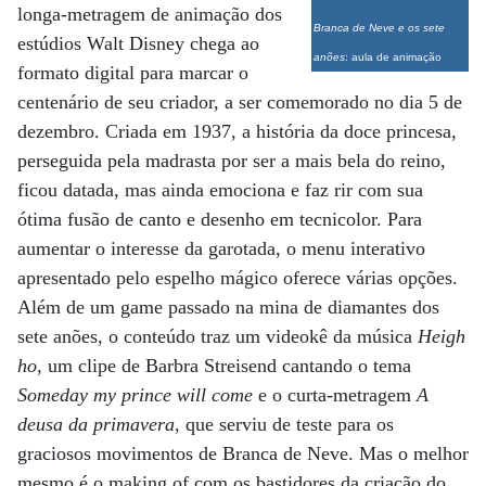
longa-metragem de animação dos
Branca de Neve e os sete
estúdios Walt Disney chega ao
anões
: aula de animação
formato digital para marcar o
centenário de seu criador, a ser comemorado no dia 5 de
dezembro. Criada em 1937, a história da doce princesa,
perseguida pela madrasta por ser a mais bela do reino,
ficou datada, mas ainda emociona e faz rir com sua
ótima fusão de canto e desenho em tecnicolor. Para
aumentar o interesse da garotada, o menu interativo
apresentado pelo espelho mágico oferece várias opções.
Além de um game passado na mina de diamantes dos
sete anões, o conteúdo traz um videokê da música
Heigh
ho
, um clipe de Barbra Streisend cantando o tema
Someday my prince will come
e o curta-metragem
A
deusa da primavera
, que serviu de teste para os
graciosos movimentos de Branca de Neve. Mas o melhor
mesmo é o making of com os bastidores da criação do