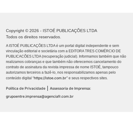
Copyright © 2026 - ISTOÉ PUBLICAÇÕES LTDA
Todos os direitos reservados.
A ISTOÉ PUBLICAÇÕES LTDA é um portal digital independente e sem
vinculação editorial e societária com a EDITORA TRES COMÉRCIO DE
PUBLICACÕES LTDA (recuperação judicial). Informamos também que não
realizamos cobranças e que também não oferecemos cancelamento do
contrato de assinatura da revista impressa de nome ISTOÉ, tampouco
autorizamos terceiros a fazê-lo, nos responsabilizamos apenas pelo
https://istoe.com.br
conteúdo digital “
” e seus respectivos sites.
|
Política de Privacidade
Assessoria de Imprensa:
grupoentre.imprensa@agenciafr.com.br