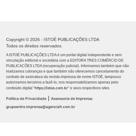
Copyright © 2026 - ISTOÉ PUBLICAÇÕES LTDA
Todos os direitos reservados.
A ISTOÉ PUBLICAÇÕES LTDA é um portal digital independente e sem
vinculação editorial e societária com a EDITORA TRES COMÉRCIO DE
PUBLICACÕES LTDA (recuperação judicial). Informamos também que não
realizamos cobranças e que também não oferecemos cancelamento do
contrato de assinatura da revista impressa de nome ISTOÉ, tampouco
autorizamos terceiros a fazê-lo, nos responsabilizamos apenas pelo
https://istoe.com.br
conteúdo digital “
” e seus respectivos sites.
|
Política de Privacidade
Assessoria de Imprensa:
grupoentre.imprensa@agenciafr.com.br