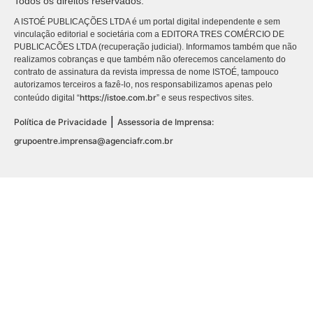
Todos os direitos reservados.
A ISTOÉ PUBLICAÇÕES LTDA é um portal digital independente e sem
vinculação editorial e societária com a EDITORA TRES COMÉRCIO DE
PUBLICACÕES LTDA (recuperação judicial). Informamos também que não
realizamos cobranças e que também não oferecemos cancelamento do
contrato de assinatura da revista impressa de nome ISTOÉ, tampouco
autorizamos terceiros a fazê-lo, nos responsabilizamos apenas pelo
https://istoe.com.br
conteúdo digital “
” e seus respectivos sites.
|
Política de Privacidade
Assessoria de Imprensa:
grupoentre.imprensa@agenciafr.com.br