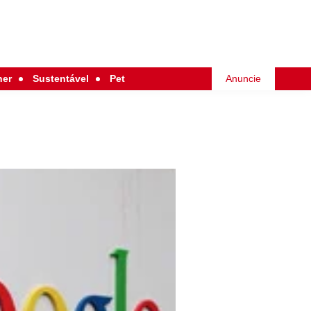
her
Sustentável
Pet
Anuncie