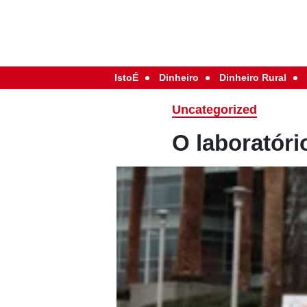
IstoÉ
Dinheiro
Dinheiro Rural
Uncategorized
O laboratóri