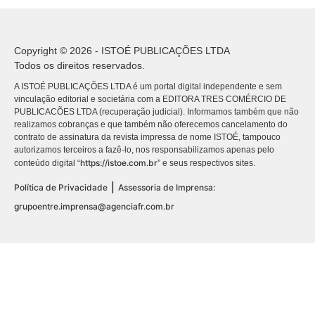
Copyright © 2026 - ISTOÉ PUBLICAÇÕES LTDA
Todos os direitos reservados.
A ISTOÉ PUBLICAÇÕES LTDA é um portal digital independente e sem
vinculação editorial e societária com a EDITORA TRES COMÉRCIO DE
PUBLICACÕES LTDA (recuperação judicial). Informamos também que não
realizamos cobranças e que também não oferecemos cancelamento do
contrato de assinatura da revista impressa de nome ISTOÉ, tampouco
autorizamos terceiros a fazê-lo, nos responsabilizamos apenas pelo
https://istoe.com.br
conteúdo digital “
” e seus respectivos sites.
|
Política de Privacidade
Assessoria de Imprensa:
grupoentre.imprensa@agenciafr.com.br