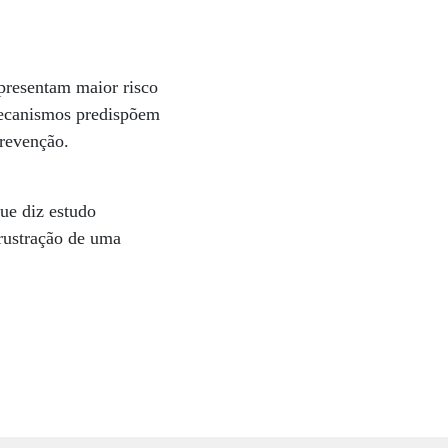
presentam maior risco
 mecanismos predispõem
prevenção.
ue diz estudo
frustração de uma