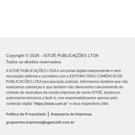
Copyright © 2026 - ISTOÉ PUBLICAÇÕES LTDA
Todos os direitos reservados.
A ISTOÉ PUBLICAÇÕES LTDA é um portal digital independente e sem
vinculação editorial e societária com a EDITORA TRES COMÉRCIO DE
PUBLICACÕES LTDA (recuperação judicial). Informamos também que não
realizamos cobranças e que também não oferecemos cancelamento do
contrato de assinatura da revista impressa de nome ISTOÉ, tampouco
autorizamos terceiros a fazê-lo, nos responsabilizamos apenas pelo
https://istoe.com.br
conteúdo digital “
” e seus respectivos sites.
|
Política de Privacidade
Assessoria de Imprensa:
grupoentre.imprensa@agenciafr.com.br