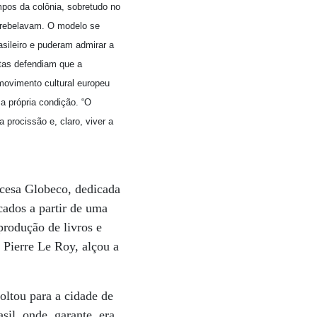
mpos da colônia, sobretudo no
 rebelavam. O modelo se
sileiro e puderam admirar a
stas defendiam que a
 movimento cultural europeu
a própria condição. “O
a procissão e, claro, viver a
ancesa Globeco, dedicada
cados a partir de uma
produção de livros e
s Pierre Le Roy, alçou a
oltou para a cidade de
sil, onde, garante, era