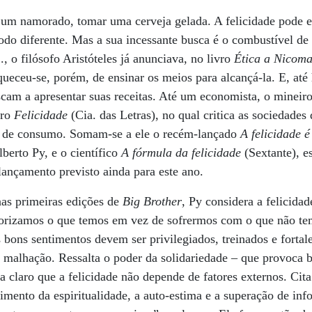
 um namorado, tomar uma cerveja gelada. A felicidade pode e
do diferente. Mas a sua incessante busca é o combustível de
., o filósofo Aristóteles já anunciava, no livro
Ética a Nicom
ceu-se, porém, de ensinar os meios para alcançá-la. E, até h
iscam a apresentar suas receitas. Até um economista, o mineir
vro
Felicidade
(Cia. das Letras), no qual critica as sociedades
s de consumo. Somam-se a ele o recém-lançado
A felicidade é
lberto Py, e o científico
A fórmula da felicidade
(Sextante), es
ançamento previsto ainda para este ano.
as primeiras edições de
Big Brother
, Py considera a felicidad
orizamos o que temos em vez de sofrermos com o que não te
os bons sentimentos devem ser privilegiados, treinados e forta
 malhação. Ressalta o poder da solidariedade – que provoca
a claro que a felicidade não depende de fatores externos. Cit
mento da espiritualidade, a auto-estima e a superação de inf