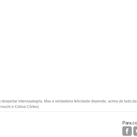
 despertar intensaalegria. Mas a verdadeira felicidade depende, acima de tudo,da 
nuchi e Celina Côrtes)
Para co