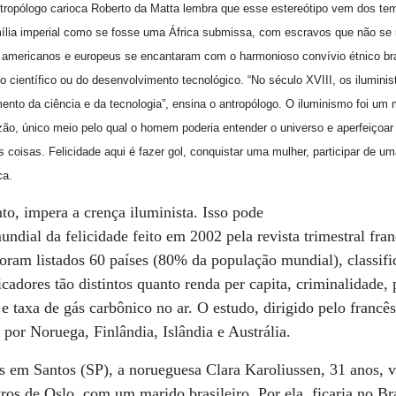
ntropólogo carioca Roberto da Matta lembra que esse estereótipo vem dos te
mília imperial como se fosse uma África submissa, com escravos que não se
 americanos e europeus se encantaram com o harmonioso convívio étnico bra
o científico ou do desenvolvimento tecnológico. “No século XVIII, os ilumini
mento da ciência e da tecnologia”, ensina o antropólogo. O iluminismo foi um
ão, único meio pelo qual o homem poderia entender o universo e aperfeiçoar 
s coisas. Felicidade aqui é fazer gol, conquistar uma mulher, participar de um
ca.
to, impera a crença iluminista. Isso pode
undial da felicidade feito em 2002 pela revista trimestral fr
 Foram listados 60 países (80% da população mundial), classifi
cadores tão distintos quanto renda per capita, criminalidade, 
s e taxa de gás carbônico no ar. O estudo, dirigido pelo francê
 por Noruega, Finlândia, Islândia e Austrália.
 em Santos (SP), a norueguesa Clara Karoliussen, 31 anos, v
os de Oslo, com um marido brasileiro. Por ela, ficaria no Bra