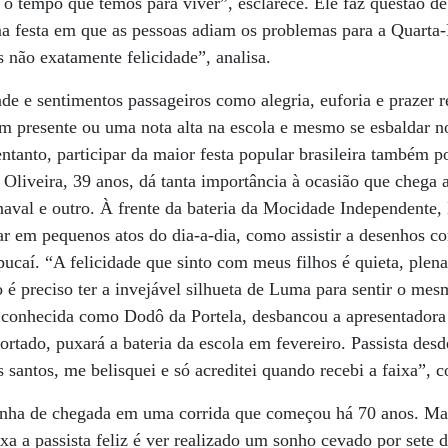
r o tempo que temos para viver”, esclarece. Ele faz questão de
a festa em que as pessoas adiam os problemas para a Quarta-
s não exatamente felicidade”, analisa.
dade e sentimentos passageiros como alegria, euforia e prazer 
m presente ou uma nota alta na escola e mesmo se esbaldar no
ntanto, participar da maior festa popular brasileira também p
 Oliveira, 39 anos, dá tanta importância à ocasião que chega
aval e outro. À frente da bateria da Mocidade Independente,
r em pequenos atos do dia-a-dia, como assistir a desenhos co
caí. “A felicidade que sinto com meus filhos é quieta, plen
o é preciso ter a invejável silhueta de Luma para sentir o me
 conhecida como Dodô da Portela, desbancou a apresentadora 
ado, puxará a bateria da escola em fevereiro. Passista desd
 santos, me belisquei e só acreditei quando recebi a faixa”, c
linha de chegada em uma corrida que começou há 70 anos. Ma
xa a passista feliz é ver realizado um sonho cevado por sete d