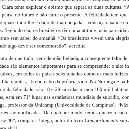
, Clara tenta explicar o abismo que separa as duas culturas. “
 pensa no futuro e não curte o presente. A felicidade tem que
 quase tudo lhe é dado de mão beijada – educação, saúde etc
iz. Segundo ela, os brasileiros têm uma atitude mais parecida
esmo sem saber do amanhã. “Os brasileiros vivem uma alegria
ndo algo deve ser comemorado”, acredita.
nto de que tudo vem de mão beijada, a consequente falta de 
dade são elementos importantes para se compreender o alto ín
talvez, em todos os países selecionados como os mais felize
l habitantes, 15 dão cabo da própria vida. Na Noruega e na 
ng da felicidade, são 18 e 29 suicidas a cada 100 mil habitant
s, está em 71º lugar nas estatísticas mundiais de suicídio, c
ega, professor da Unicamp (Universidade de Campinas). “Não
tes são notificadas. De qualquer modo, temos quatro a cada 
ase 40”, compara Botega, autor do livro
Comportamento suic
ra abril.