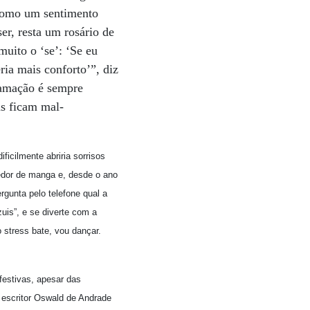
 como um sentimento
ser, resta um rosário de
uito o ‘se’: ‘Se eu
ria mais conforto’”, diz
lamação é sempre
ns ficam mal-
ficilmente abriria sorrisos
dedor de manga e, desde o ano
gunta pelo telefone qual a
uis”, e se diverte com a
 stress bate, vou dançar.
festivas, apesar das
o escritor Oswald de Andrade