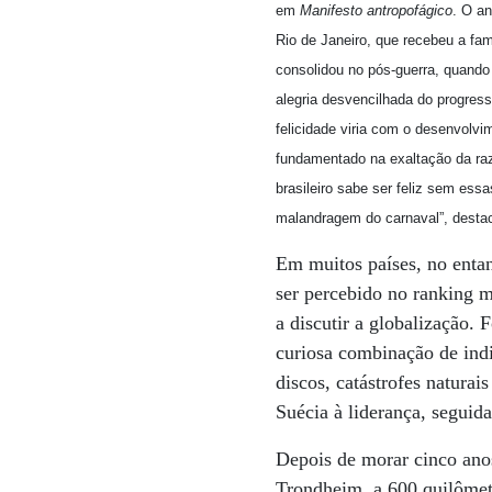
em
Manifesto antropofágico
. O a
Rio de Janeiro, que recebeu a fa
consolidou no pós-guerra, quando
alegria desvencilhada do progress
felicidade viria com o desenvolvi
fundamentado na exaltação da raz
brasileiro sabe ser feliz sem essa
malandragem do carnaval”, desta
Em muitos países, no entan
ser percebido no ranking m
a discutir a globalização.
curiosa combinação de indi
discos, catástrofes naturai
Suécia à liderança, seguida
Depois de morar cinco anos
Trondheim, a 600 quilômetr