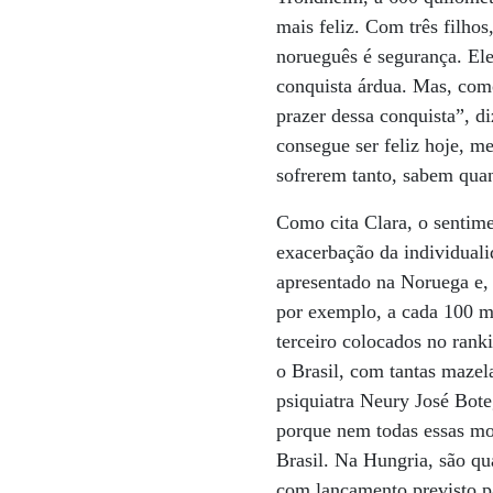
mais feliz. Com três filhos
norueguês é segurança. Ele
conquista árdua. Mas, como
prazer dessa conquista”, d
consegue ser feliz hoje, m
sofrerem tanto, sabem qua
Como cita Clara, o sentime
exacerbação da individuali
apresentado na Noruega e, 
por exemplo, a cada 100 mi
terceiro colocados no ranki
o Brasil, com tantas mazela
psiquiatra Neury José Bot
porque nem todas essas mor
Brasil. Na Hungria, são qu
com lançamento previsto pa