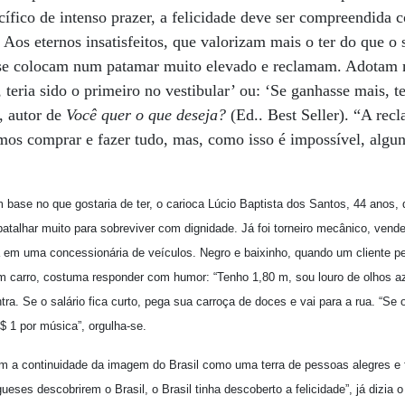
ífico de intenso prazer, a felicidade deve ser compreendida
. Aos eternos insatisfeitos, que valorizam mais o ter do que o 
se colocam num patamar muito elevado e reclamam. Adotam m
 teria sido o primeiro no vestibular’ ou: ‘Se ganhasse mais, te
, autor de
Você quer o que deseja?
(Ed.. Best Seller). “A rec
mos comprar e fazer tudo, mas, como isso é impossível, algu
base no que gostaria de ter, o carioca Lúcio Baptista dos Santos, 44 anos, di
batalhar muito para sobreviver com dignidade. Já foi torneiro mecânico, ven
 em uma concessionária de veículos. Negro e baixinho, quando um cliente per
um carro, costuma responder com humor: “Tenho 1,80 m, sou louro de olhos az
a. Se o salário fica curto, pega sua carroça de doces e vai para a rua. “Se o
$ 1 por música”, orgulha-se.
m a continuidade da imagem do Brasil como uma terra de pessoas alegres e 
ueses descobrirem o Brasil, o Brasil tinha descoberto a felicidade”, já dizia 