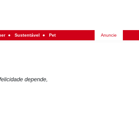
her
Sustentável
Pet
Anuncie
felicidade depende,