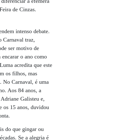
 diferenciar a efêmera
Feira de Cinzas.
rendem intenso debate.
 Carnaval traz,
ode ser motivo de
 a encarar o ano como
 Luma acredita que este
m os filhos, mas
a. No Carnaval, é uma
smo. Aos 84 anos, a
Adriane Galisteu e,
e os 15 anos, duvidou
onta.
is do que gingar ou
écadas. Se a alegria é