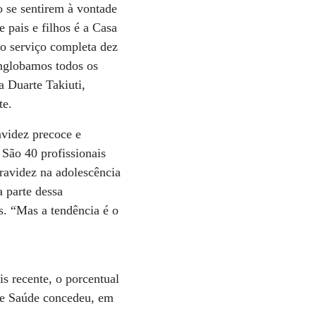
o se sentirem à vontade
 pais e filhos é a Casa
 o serviço completa dez
nglobamos todos os
a Duarte Takiuti,
te.
avidez precoce e
 São 40 profissionais
gravidez na adolescência
 parte dessa
s. “Mas a tendência é o
s recente, o porcentual
de Saúde concedeu, em