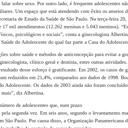
 falar sobre sexo. Por outro lado, é frequente adolescentes nã
liares. Um espaço que está atendendo com êxito os anseios de
ecretaria de Estado da Saúde de São Paulo. Na terça-feira 20,
e 17 mil atendimentos (12.262 meninas e 5.043 meninos). “E
ísicos, psicológicos e sociais”, conta a ginecologista Albertin
Saúde do Adolescente do qual faz parte a Casa do Adolescen
ões sobre saúde e métodos de anticoncepção para evitar a gr
necologista, clínico geral e dentista, entre outras atividades.
resultado desse esforço é gratificante. Em 2002, os casos de 
ram reduzidos em 21,4%, comparados aos dados de 1998. Boa
 do Adolescente. Os dados de 2003 ainda não foram concluído
 mais”, diz Albertina.
o número de adolescentes que, num prazo
 pela segunda vez. Em seis anos, segundo o levantamento mai
m São Paulo. Por causa disso, a Organização Panamericana 