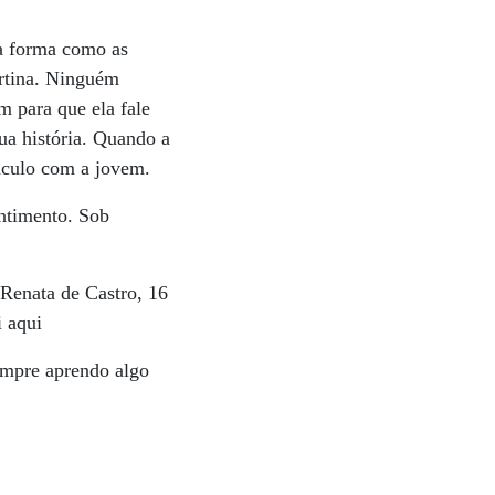
na forma como as
ertina. Ninguém
m para que ela fale
ua história. Quando a
ínculo com a jovem.
entimento. Sob
 Renata de Castro, 16
i aqui
empre aprendo algo