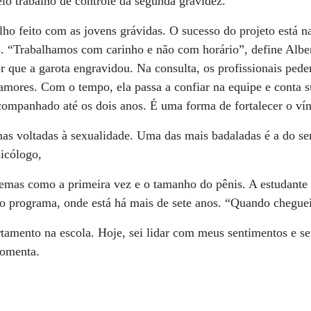
o trabalho de controle da segunda gravidez.
ho feito com as jovens grávidas. O sucesso do projeto está 
s. “Trabalhamos com carinho e não com horário”, define Alb
r que a garota engravidou. Na consulta, os profissionais pede
 amores. Com o tempo, ela passa a confiar na equipe e conta s
acompanhado até os dois anos. É uma forma de fortalecer o v
nas voltadas à sexualidade. Uma das mais badaladas é a do s
icólogo,
temas como a primeira vez e o tamanho do pênis. A estudante
do programa, onde está há mais de sete anos. “Quando chegue
tamento na escola. Hoje, sei lidar com meus sentimentos e s
comenta.