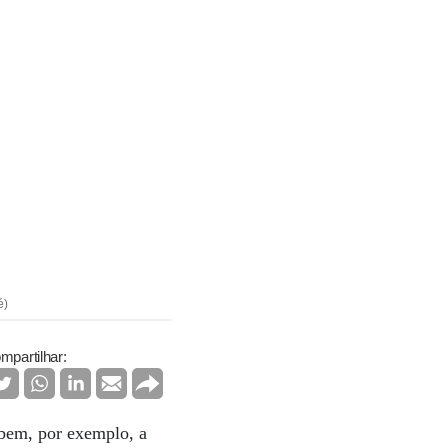
é)
mpartilhar:
abem, por exemplo, a