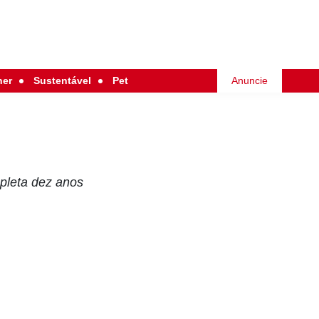
her
Sustentável
Pet
Anuncie
pleta dez anos